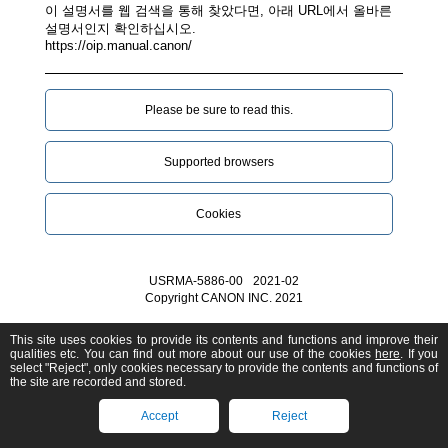
이 설명서를 웹 검색을 통해 찾았다면, 아래 URL에서 올바른
설명서인지 확인하십시오.
https://oip.manual.canon/
Please be sure to read this.‎
Supported browsers
Cookies
USRMA-5886-00
2021-02
Copyright CANON INC. 2021
This site uses cookies to provide its contents and functions and improve their
qualities etc. You can find out more about our use of the cookies
here
. If you
select "Reject", only cookies necessary to provide the contents and functions of
the site are recorded and stored.
Accept
Reject