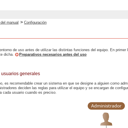
>
o del manual
Configuración
n
entorno de uso antes de utilizar las distintas funciones del equipo. En primer
te dicha.
Preparativos necesarios antes del uso
 usuarios generales
po, es recomendable crear un sistema en que se designe a alguien como admin
istradores deciden las reglas para utilizar el equipo y se encargan de config
ra cada usuario cuando es preciso.