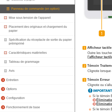
Panneau de commande (en option)
Mise sous tension de l'appareil
Placement des originaux et chargement du
papier
Spécification du réceptacle de sortie du papier
préimprimé
Afficheur tactile
Caractéristiques matérielles
Outre les touche
l'afficheur tactil
Tableau de grammage
Témoin Traitem
Clignote lorsque
Avis
Témoin Erreur
Entretien
Clignote ou s'all
Options
Si le témoin E
Configuration
Éliminati
Éliminatio
Fonctionnement de base
Si le témoin 