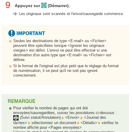
9
Appuyez sur
(Démarrer).
Les originaux sont scannés et l'envoi/sauvegarde commence.
Seules les destinations de type <E-mail> ou <Fichier>
peuvent être spécifiées lorsque <Ignorer les originaux
vierges> est défini. L'envoi ne peut être effectué si une
destination d'un autre type que <E-mail> ou <Fichier> est
définie.
Si le format de l'original est plus petit que le réglage du format
de numérisation, il se peut qu'il ne soit pas ignoré
correctement.
Pour vérifier le nombre de pages qui ont été
envoyées/sauvegardées, suivez les procédures ci-dessous :
(Suivi statut/Annulation)
<Envoi>
<Journal des
tâches>
sélectionnez un document
<Détails>
vérifiez le
nombre affiché pour <Pages envoyées>