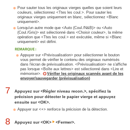
Pour sauter tous les originaux vierges quelles que soient leurs
couleurs, sélectionnez <Ttes les coul.>. Pour sauter les
originaux vierges uniquement en blanc, sélectionnez <Blanc
uniquement>.
Lorsqu'un autre mode que <Auto (Coul./N&B)> ou <Auto
(Coul./Gris)> est sélectionné dans <Choisir couleur>, la même
opération que <Ttes les coul.> est exécutée, même si <Blanc
uniquement> est défini.
Appuyer sur <Prévisualisation> pour sélectionner le bouton
vous permet de vérifier le contenu des originaux numérisés
dans l'écran de prévisualisation. <Prévisualisation> ne s'affiche
pas lorsque <Boîte aux lettres> est sélectionné dans <Lire et
mémoriser>.
Vérifier les originaux scannés avant de les
envoyer/sauvegarder (prévisualisation)
7
Appuyez sur <Régler niveau recon.>, spécifiez la
précision pour détecter le papier vierge et appuyez
ensuite sur <OK>.
Appuyer sur <+> renforce la précision de la détection.
8
Appuyez sur <OK>
<Fermer>.