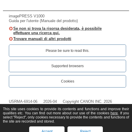
imagePRESS V1000
Guida per l'utente (Manuale del prodotto)
Se non si trova la risorsa desiderata, è possibile
effettuare una ricerca qui.
Trovare manuali di altri prodotti
Please be sure to read this.‎
Supported browsers
Cookies
USRMA-6914-06
2026-04
Copyright CANON INC. 2026
This site uses cookies to provide its contents and functions and improve their
qualities etc. You can find out more about our use of the cookies
here
. If you
select "Reject", only cookies necessary to provide the contents and functions of
the site are recorded and stored.
Accept
Reject