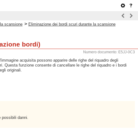
>
lla scansione
Eliminazione dei bordi scuri durante la scansione
azione bordi)
Numero documento: E5JJ-0C3
l'immagine acquisita possono apparire delle righe del riquadro degli
ri. Questa funzione consente di cancellare le righe del riquadro e i bordi
gli originali.
e possibili danni.