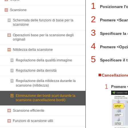
1
Posizionare l'
Scansione
2
Premere <Scan
Schermata delle funzioni di base per la
scansione
3
Specificare la
Operazioni base per la scansione degli
originali
4
Premere <Opz
Nitidezza della scansione
5
Specificare il 
Regolazione della qualità immagine
Regolazione della densità
Cancellazione
Regolazione della nitidezza durante la
1
scansione (nitidezza)
Premere <
Eliminazione dei bordi scuri durante la
scansione (cancellazione bordi)
Scansione efficiente
Funzioni di scansione utili