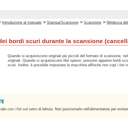
>
>
>
>
Introduzione al manuale
Stampa/Scansione
Scansione
Nitidezza de
ei bordi scuri durante la scansione (cancell
Quando si acquisiscono originali più piccoli del formato di scansione, nel
originali. Quando si acquisiscono libri spessi, possono apparire bordi scu
scuri. Inoltre, è possibile impostare la macchina affinché non copi i fori ne
nale con i fori sul vetro di lettura. Non posizionarlo nell'alimentatore per evitar