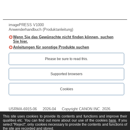
imagePRESS V1000
Anwenderhandbuch (Produktanleitung)
Wenn Sie das Gewünschte nicht finden können, suchen
Sie hier.
Anleitungen für sonstige Produkte suchen
Please be sure to read this.‎
Supported browsers
Cookies
USRMA-6915-06
2026-04
Copyright CANON INC. 2026
This site uses cookies to provide its contents and functions and improve their
qualities etc. You can find out more about our use of the cookies
here
. If you
select "Reject", only cookies necessary to provide the contents and functions of
the site are recorded and stored.