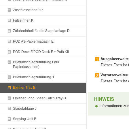
Zuschiesseinheit R
Falzeinheit K
Zufuhreinheit für die Stapelanlage D
POD A3-Papiermagazin E
POD Deck-F/POD Deck-F + Path Kit
Ausgabeerweite
Briefumschlagzuführung F(für
Dieses Fach ist 
Papierkassetten)
Vorratserweiter
Briefumschlagzuführung J
Dieses Fach ist 
Banner Tray B
Finisher Long Sheet Catch Tray-B
Informationen zum
Stapelablage J
Sensing Unit B