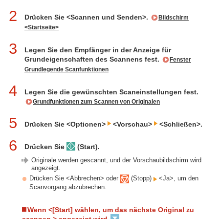
2
Drücken Sie <Scannen und Senden>.
Bildschirm
<Startseite>
3
Legen Sie den Empfänger in der Anzeige für
Grundeigenschaften des Scannens fest.
Fenster
Grundlegende Scanfunktionen
4
Legen Sie die gewünschten Scaneinstellungen fest.
Grundfunktionen zum Scannen von Originalen
5
Drücken Sie <Optionen>
<Vorschau>
<Schließen>.
6
Drücken Sie
(Start).
Originale werden gescannt, und der Vorschaubildschirm wird
angezeigt.
Drücken Sie <Abbrechen> oder
(Stopp)
<Ja>, um den
Scanvorgang abzubrechen.
Wenn <[Start] wählen, um das nächste Original zu
scannen.> angezeigt wird