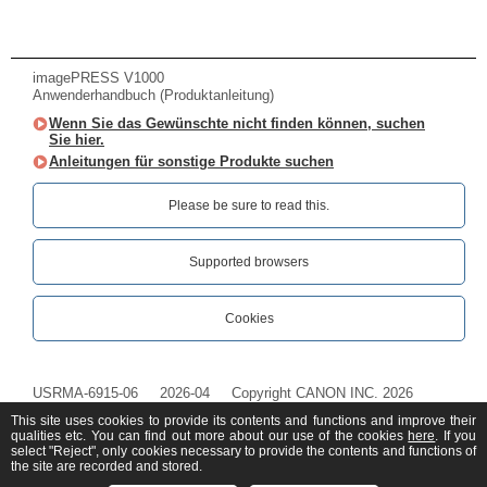
imagePRESS V1000
Anwenderhandbuch (Produktanleitung)
Wenn Sie das Gewünschte nicht finden können, suchen
Sie hier.
Anleitungen für sonstige Produkte suchen
Please be sure to read this.‎
Supported browsers
Cookies
USRMA-6915-06
2026-04
Copyright CANON INC. 2026
This site uses cookies to provide its contents and functions and improve their
qualities etc. You can find out more about our use of the cookies
here
. If you
select "Reject", only cookies necessary to provide the contents and functions of
the site are recorded and stored.