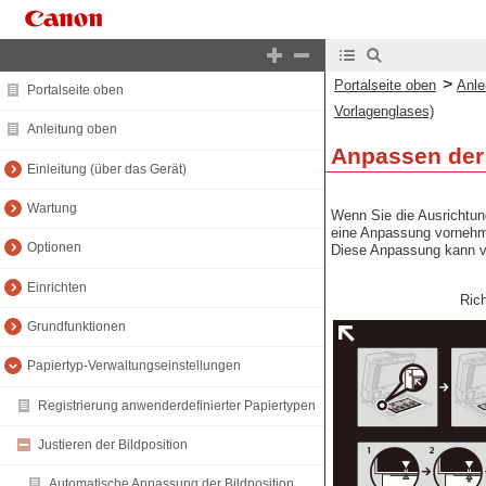
>
Portalseite oben
Anle
Portalseite oben
Vorlagenglases)
Anleitung oben
Anpassen der 
Einleitung (über das Gerät)
Wartung
Wenn Sie die Ausrichtung
eine Anpassung vorneh
Optionen
Diese Anpassung kann vo
Einrichten
Rich
Grundfunktionen
Papiertyp-Verwaltungseinstellungen
Registrierung anwenderdefinierter Papiertypen
Justieren der Bildposition
Automatische Anpassung der Bildposition