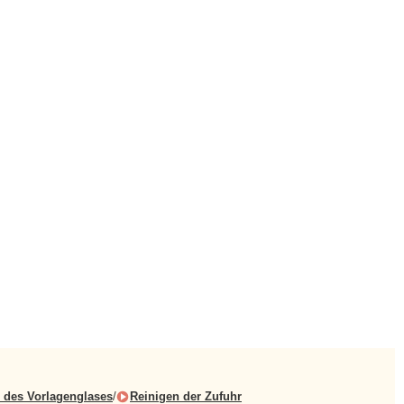
 des Vorlagenglases
/
Reinigen der Zufuhr