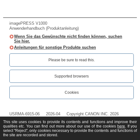
imagePRESS V1000
Anwenderhandbuch (Produktanleitung)
Wenn Sie das Gewünschte nicht finden können, suchen
Sie hier.
Anleitungen für sonstige Produkte suchen
Please be sure to read this.‎
Supported browsers
Cookies
USRMA-6915-06
2026-04
Copyright CANON INC. 2026
This site uses cookies to provide its contents and functions and improve their
qualities etc. You can find out more about our use of the cookies
here
. If you
select "Reject", only cookies necessary to provide the contents and functions of
the site are recorded and stored.