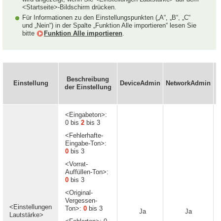
<Startseite>-Bildschirm drücken.
Für Informationen zu den Einstellungspunkten („A“, „B“, „C“
und „Nein“) in der Spalte „Funktion Alle importieren“ lesen Sie
bitte
Funktion Alle importieren
.
I
Beschreibung
Einstellung
DeviceAdmin
NetworkAdmin
der Einstellung
e
<Eingabeton>:
0 bis
2
bis 3
<Fehlerhafte-
Eingabe-Ton>:
0
bis 3
<Vorrat-
Auffüllen-Ton>:
0
bis 3
<Original-
Vergessen-
<Einstellungen
Ton>:
0
bis 3
Ja
Ja
Lautstärke>