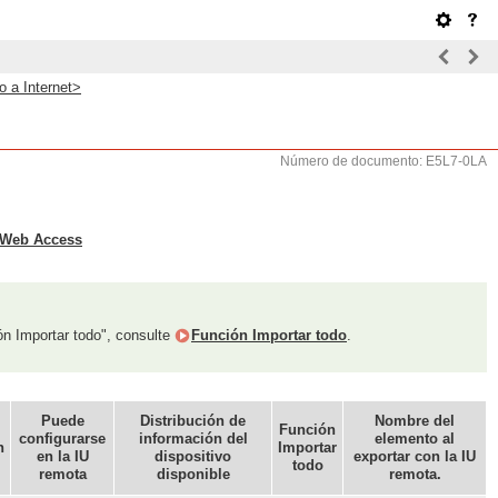
 a Internet>
Número de documento: E5L7-0LA
Web Access
ón Importar todo", consulte
Función Importar todo
.
Puede
Distribución de
Nombre del
Función
configurarse
información del
elemento al
n
Importar
en la IU
dispositivo
exportar con la IU
todo
remota
disponible
remota.