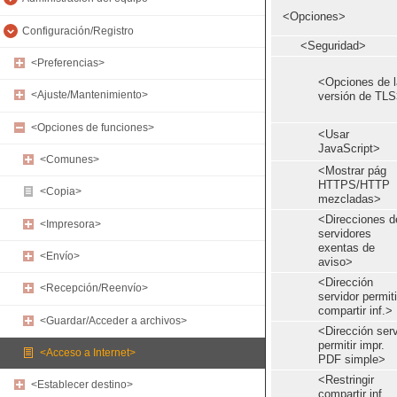
<Opciones>
Configuración/Registro
<Seguridad>
<Preferencias>
<Opciones de l
<Ajuste/Mantenimiento>
versión de TL
<Opciones de funciones>
<Usar
JavaScript>
<Comunes>
<Mostrar pág
HTTPS/HTTP
<Copia>
mezcladas>
<Direcciones d
<Impresora>
servidores
exentas de
<Envío>
aviso>
<Dirección
<Recepción/Reenvío>
servidor permiti
compartir inf.>
<Guardar/Acceder a archivos>
<Dirección serv
permitir impr.
<Acceso a Internet>
PDF simple>
<Restringir
<Establecer destino>
compartir inf.