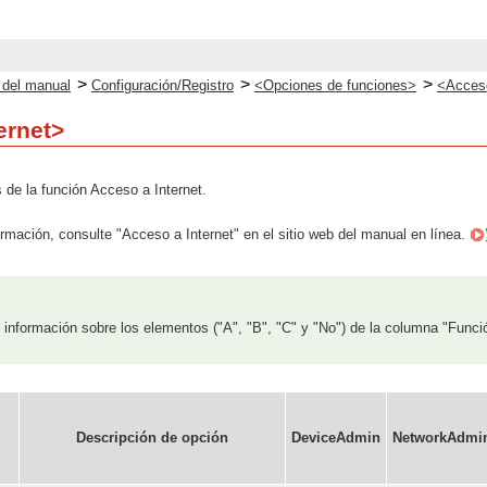
>
>
>
o del manual
Configuración/Registro
<Opciones de funciones>
<Acceso
ernet>
 de la función Acceso a Internet.
rmación, consulte "Acceso a Internet" en el sitio web del manual en línea.
información sobre los elementos ("A", "B", "C" y "No") de la columna "Funci
Descripción de opción
DeviceAdmin
NetworkAdmi