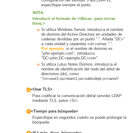
configuración del servidor. Para LDAPv2,
especifique siempre el punto.
Introducir el formato de <Ubicac. para iniciar
búsq.>
Si utiliza Windows Server, introduzca el nombre
de dominio del Active Directory en unidades de
cadenas divididas por un punto ".". Añada "DC="
a cada unidad y sepárelas con comas ",".
Por ejemplo:
si el nombre de dominio es
"john.ejemplo.com", introduzca
"DC=john,DC=ejemplo,DC=com".
Si utiliza Lotus Notes Domino, introduzca el
nombre de identificación del nodo del árbol de
directorios (dn), como
"cn=user1,ou=team1,ou=salesdept,o=canon".
<Usar TLS>
Para codificar la comunicación del/al servidor LDAP
mediante TLS, pulse <Sí>.
<Tiempo para búsqueda>
Especifique en segundos cuánto se puede prolongar la
búsqueda.
<N.º máx. direc. búsqueda>