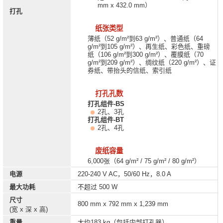
mm x 432.0 mm）
打孔
纸张类型
薄纸（52 g/m²到63 g/m²）、普通纸（64
g/m²到105 g/m²）、再生纸、彩色纸、重磅
纸（106 g/m²到300 g/m²）、覆膜纸（70
g/m²到209 g/m²）、绸纹纸（220 g/m²）、证
券纸、带抬头的信纸、索引纸
打孔孔数
打孔组件-BS
2孔、3孔
打孔组件-BT
2孔、4孔
废纸容量
6,000张（64 g/m² / 75 g/m² / 80 g/m²）
电源
220-240 V AC，50/60 Hz，8.0 A
最大功耗
不超过 500 W
尺寸
800 mm x 792 mm x 1,239 mm
(宽 x 深 x 高)
重量
大约183 kg（包括内部打孔器）