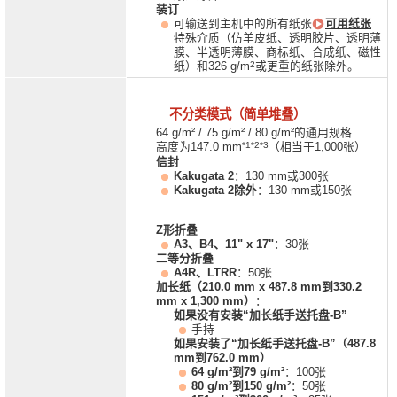
装订
可输送到主机中的所有纸张
可用纸张
特殊介质（仿羊皮纸、透明胶片、透明薄
膜、半透明薄膜、商标纸、合成纸、磁性
2
纸）和326 g/m
或更重的纸张除外。
不分类模式（简单堆叠）
64 g/m² / 75 g/m² / 80 g/m²的通用规格
*1*2*3
高度为147.0 mm
（相当于1,000张）
信封
Kakugata 2
：130 mm或300张
Kakugata 2除外
：130 mm或150张
Z形折叠
A3、B4、11" x 17"
：30张
二等分折叠
A4R、LTRR
：50张
加长纸（210.0 mm x 487.8 mm到330.2
mm x 1,300 mm）
：
如果没有安装“加长纸手送托盘-B”
手持
如果安装了“加长纸手送托盘-B”（487.8
mm到762.0 mm）
64 g/m²到79 g/m²
：100张
80 g/m²到150 g/m²
：50张