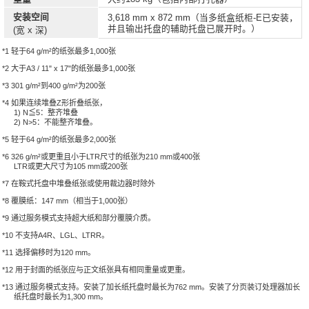
安装空间
3,618 mm x 872 mm（当多纸盒纸柜-E已安装，
并且输出托盘的辅助托盘已展开时。）
(宽 x 深)
*1 轻于64 g/m²的纸张最多1,000张
*2 大于A3 / 11" x 17"的纸张最多1,000张
*3 301 g/m²到400 g/m²为200张
*4 如果连续堆叠Z形折叠纸张，
1) N≦5：整齐堆叠
2) N>5：不能整齐堆叠。
*5 轻于64 g/m²的纸张最多2,000张
*6 326 g/m²或更重且小于LTR尺寸的纸张为210 mm或400张
LTR或更大尺寸为105 mm或200张
*7 在鞍式托盘中堆叠纸张或使用裁边器时除外
*8 覆膜纸：147 mm（相当于1,000张）
*9 通过服务模式支持超大纸和部分覆膜介质。
*10 不支持A4R、LGL、LTRR。
*11 选择偏移时为120 mm。
*12 用于封面的纸张应与正文纸张具有相同重量或更重。
*13 通过服务模式支持。安装了加长纸托盘时最长为762 mm。安装了分页装订处理器加长
纸托盘时最长为1,300 mm。