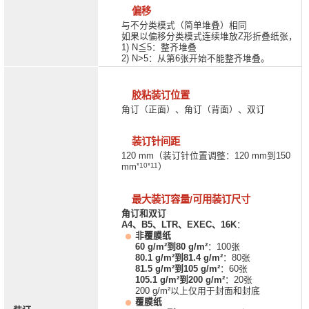
偏移
与不分类模式（简单堆叠）相同
如果以偏移分类模式连续堆放Z形折叠纸张，
1) N≦5：整齐堆叠
2) N>5：从第6张开始不能整齐堆叠。
胶粘装订位置
角订（正面）、角订（背面）、双订
装订针间距
120 mm（装订针位置调整：120 mm到150
*10*11
mm
）
最大装订容量/可用装订尺寸
角订和双订
A4、B5、LTR、EXEC、16K
：
非覆膜纸
60 g/m²到80 g/m²
：100张
80.1 g/m²到81.4 g/m²
：80张
81.5 g/m²到105 g/m²
：60张
105.1 g/m²到200 g/m²
：20张
200 g/m²以上仅用于封面和封底
覆膜纸