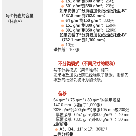
151 g/m²到300 g/m²
：25张
301 g/m²到350 g/m²
：20张
如果安装了“分页器加长纸出纸托盘-B”
每个托盘的容量
（487.8 mm到762.0 mm）
64 g/m²到150 g/m²
：300张
（托盘A）
151 g/m²到300 g/m²
：150张
301 g/m²到350 g/m²
：120张
如果安装了“分页器加长纸出纸托盘-B”
（762.1 mm到1,300 mm）
10张
磁性纸
：100张
不分类模式（不同尺寸的原稿）
与不分类模式（简单堆叠）相同
如果堆放加长纸前已经堆放了纸张，则预先
堆放的纸张会被计为加长纸。
偏移
64 g/m² / 75 g/m² / 80 g/m²的通用规格
147.0 mm（相当于1,000张）
*326 g/m²到400g/m²的纸张105 mm或200张
厚覆膜纸（257 g/m²到300 g/m²）：40 mm
厚覆膜纸（301 g/m²到400 g/m²）：30 mm
Z形折叠
*4
A3、B4、11" x 17
：30张
二等分折叠