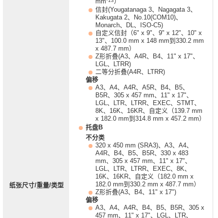
*13
mm
）
信封(Yougatanaga 3、Nagagata 3、
Kakugata 2、No.10(COM10)、
Monarch、DL、ISO-C5)
自定义信封（6" x 9"、9" x 12"、10" x
13"、100.0 mm x 148 mm到330.2 mm
x 487.7 mm）
Z形折叠(A3、A4R、B4、11" x 17"、
LGL、LTRR)
二等分折叠(A4R、LTRR)
偏移
A3、A4、A4R、A5R、B4、B5、
B5R、305 x 457 mm、11" x 17"、
LGL、LTR、LTRR、EXEC、STMT、
8K、16K、16KR、自定义（139.7 mm
x 182.0 mm到314.8 mm x 457.2 mm）
托盘B
不分类
320 x 450 mm (SRA3)、A3、A4、
A4R、B4、B5、B5R、330 x 483
mm、305 x 457 mm、11" x 17"、
LGL、LTR、LTRR、EXEC、8K、
16K、16KR、自定义（182.0 mm x
182.0 mm到330.2 mm x 487.7 mm）
纸张尺寸/重量/类型
Z形折叠(A3、B4、11" x 17")
偏移
A3、A4、A4R、B4、B5、B5R、305 x
457 mm、11" x 17"、LGL、LTR、