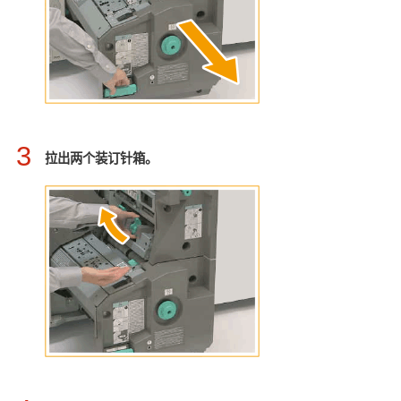
3
拉出两个装订针箱。