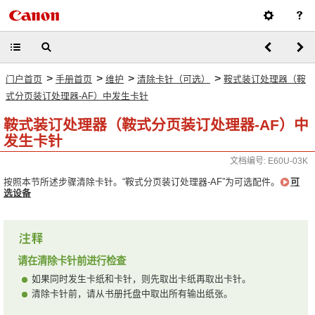
>
>
>
>
门户首页
手册首页
维护
清除卡针（可选）
鞍式装订处理器（鞍
式分页装订处理器-AF）中发生卡针
鞍式装订处理器（鞍式分页装订处理器-AF）中
发生卡针
文档编号: E60U-03K
按照本节所述步骤清除卡针。“鞍式分页装订处理器-AF”为可选配件。
可
选设备
请在清除卡针前进行检查
如果同时发生卡纸和卡针，则先取出卡纸再取出卡针。
清除卡针前，请从书册托盘中取出所有输出纸张。