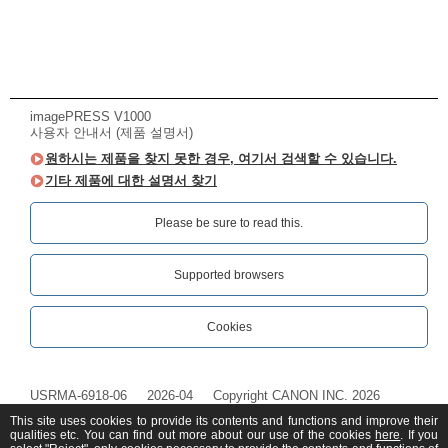
imagePRESS V1000
사용자 안내서 (제품 설명서)
원하시는 제품을 찾지 못한 경우, 여기서 검색할 수 있습니다.
기타 제품에 대한 설명서 찾기
Please be sure to read this.‎
Supported browsers
Cookies
USRMA-6918-06
2026-04
Copyright CANON INC. 2026
This site uses cookies to provide its contents and functions and improve their
qualities etc. You can find out more about our use of the cookies
here
. If you