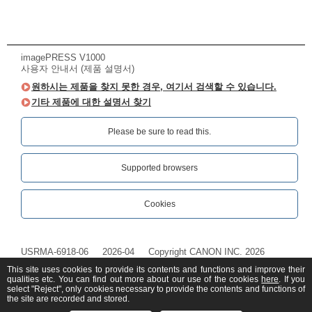
imagePRESS V1000
사용자 안내서 (제품 설명서)
원하시는 제품을 찾지 못한 경우, 여기서 검색할 수 있습니다.
기타 제품에 대한 설명서 찾기
Please be sure to read this.‎
Supported browsers
Cookies
USRMA-6918-06
2026-04
Copyright CANON INC. 2026
This site uses cookies to provide its contents and functions and improve their
qualities etc. You can find out more about our use of the cookies
here
. If you
select "Reject", only cookies necessary to provide the contents and functions of
the site are recorded and stored.