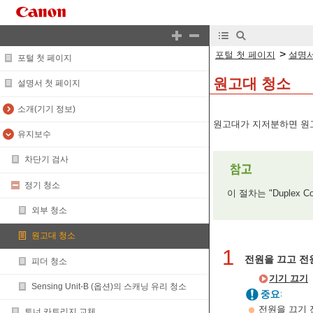
>
포털 첫 페이지
설명서
포털 첫 페이지
원고대 청소
설명서 첫 페이지
소개(기기 정보)
원고대가 지저분하면 원고
유지보수
차단기 검사
정기 청소
이 절차는 "Duplex C
외부 청소
원고대 청소
1
전원을 끄고 전
피더 청소
기기 끄기
Sensing Unit-B (옵션)의 스캐닝 유리 청소
전원을 끄기 
토너 카트리지 교체