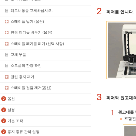
2
폐토너통을 교체하십시오.
피더를 엽니다.
스테이플 넣기 (옵션)
펀칭 폐기물 비우기 (옵션)
스테이플 폐기물 폐기 (선택 사항)
교체 부품
소모품의 잔량 확인
걸린 용지 제거
스테이플 걸림 제거(옵션)
3
피더와 원고대의
옵션
설정
원고대를 
포함된
기본 조작
용지 종류 관리 설정