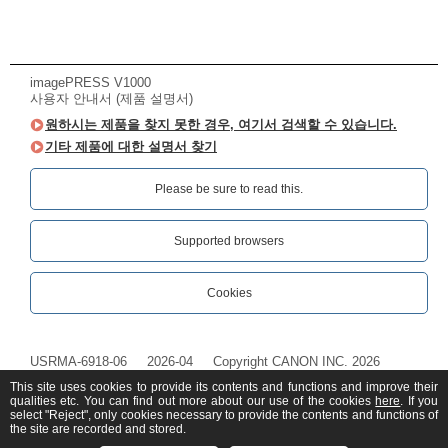
imagePRESS V1000
사용자 안내서 (제품 설명서)
원하시는 제품을 찾지 못한 경우, 여기서 검색할 수 있습니다.
기타 제품에 대한 설명서 찾기
Please be sure to read this.‎
Supported browsers
Cookies
USRMA-6918-06
2026-04
Copyright CANON INC. 2026
This site uses cookies to provide its contents and functions and improve their
qualities etc. You can find out more about our use of the cookies
here
. If you
select "Reject", only cookies necessary to provide the contents and functions of
the site are recorded and stored.