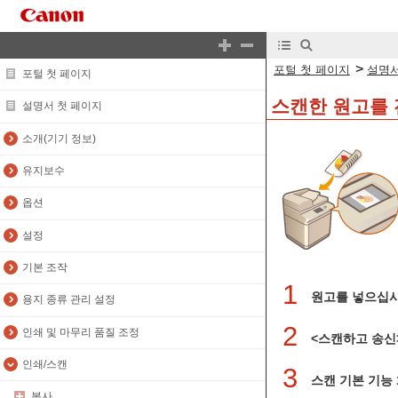
>
포털 첫 페이지
설명서
포털 첫 페이지
스캔한 원고를 
설명서 첫 페이지
소개(기기 정보)
유지보수
옵션
설정
기본 조작
1
원고를 넣으십
용지 종류 관리 설정
2
인쇄 및 마무리 품질 조정
<스캔하고 송신
인쇄/스캔
3
스캔 기본 기능
복사