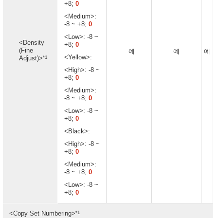
+8;
0
<Medium>:
-8 ~ +8;
0
<Low>: -8 ~
<Density
+8;
0
(Fine
예
예
예
<Yellow>:
*1
Adjust)>
<High>: -8 ~
+8;
0
<Medium>:
-8 ~ +8;
0
<Low>: -8 ~
+8;
0
<Black>:
<High>: -8 ~
+8;
0
<Medium>:
-8 ~ +8;
0
<Low>: -8 ~
+8;
0
*1
<Copy Set Numbering>