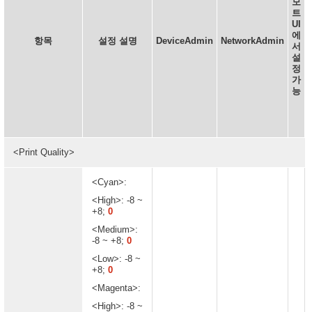
모
트
UI
에
항목
설정 설명
DeviceAdmin
NetworkAdmin
서
설
정
가
능
<Print Quality>
<Cyan>:
<High>: -8 ~
+8;
0
<Medium>:
-8 ~ +8;
0
<Low>: -8 ~
+8;
0
<Magenta>:
<High>: -8 ~