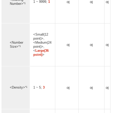
1 ~ 9999;
1
예
예
예
*1
Number>
<Small(12
point)>,
<Number
<Medium(24
예
예
예
*1
Size>
point)>,
<
Large(36
point)
>
*1
<Density>
1 ~ 5;
3
예
예
예