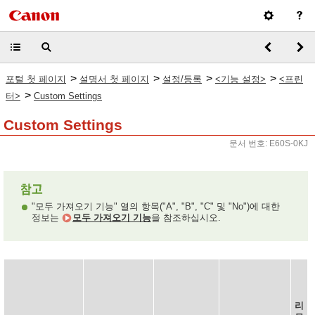
>
>
>
>
포털 첫 페이지
설명서 첫 페이지
설정/등록
<기능 설정>
<프린
>
터>
Custom Settings
Custom Settings
문서 번호: E60S-0KJ
"모두 가져오기 기능" 열의 항목("A", "B", "C" 및 "No")에 대한
정보는
모두 가져오기 기능
을 참조하십시오.
리