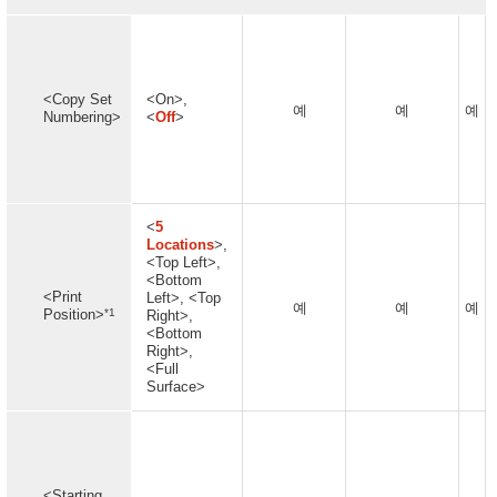
<Copy Set
<On>,
예
예
예
Numbering>
<
Off
>
<
5
Locations
>,
<Top Left>,
<Bottom
<Print
Left>, <Top
예
예
예
*1
Position>
Right>,
<Bottom
Right>,
<Full
Surface>
<Starting