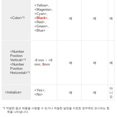
<Yellow>,
<Magenta>,
<Cyan>,
*1
<Color>
<
Black
>,
예
예
예
<Red>,
<Green>,
<Blue>
<Number
Position
*1
Vertical>
-8 mm ~ +8
예
예
예
<Number
mm;
0
mm
Position
*1
Horizontal>
아
<Yes>,
<Initialize>
예
예
니
<No>
오
*1 적절한 옵션 제품을 사용할 수 있거나 적절한 설정을 지정한 경우에만 표시되는 항
목을 나타냅니다.