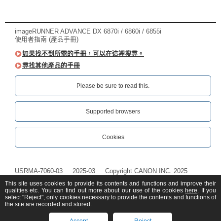
imageRUNNER ADVANCE DX 6870i / 6860i / 6855i
使用者指南 (產品手冊)
如果找不到所需的手冊，可以在這裡搜尋。
尋找其他產品的手冊
Please be sure to read this.‎
Supported browsers
Cookies
USRMA-7060-03
2025-03
Copyright CANON INC. 2025
This site uses cookies to provide its contents and functions and improve their
qualities etc. You can find out more about our use of the cookies
here
. If you
select "Reject", only cookies necessary to provide the contents and functions of
the site are recorded and stored.