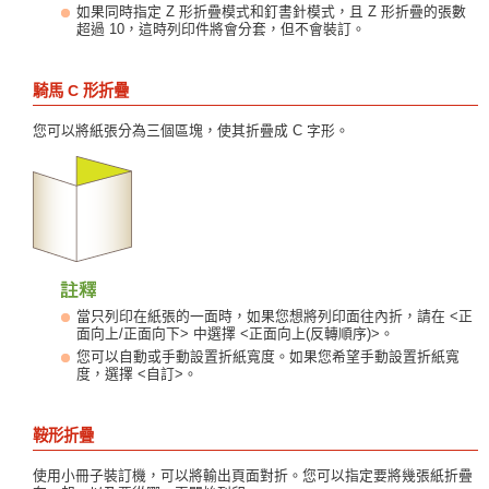
如果同時指定 Z 形折疊模式和釘書針模式，且 Z 形折疊的張數
超過 10，這時列印件將會分套，但不會裝訂。
騎馬 C 形折疊
您可以將紙張分為三個區塊，使其折疊成 C 字形。
當只列印在紙張的一面時，如果您想將列印面往內折，請在 <正
面向上/正面向下> 中選擇 <正面向上(反轉順序)>。
您可以自動或手動設置折紙寬度。如果您希望手動設置折紙寬
度，選擇 <自訂>。
鞍形折疊
使用小冊子裝訂機，可以將輸出頁面對折。您可以指定要將幾張紙折疊