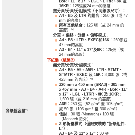
B5R、11" x 17"、LGL、LTRR、8K 及
16KR
：125張或24 mm的高度
無分頁/分頁/分組模式（不同紙張尺寸）
：
A4、B5 及 LTR 的組合
：250 張（或 47
mm 的高度）
所有其他組合
：125 張（或 24 mm 的
*4
高度）
分頁 + 偏移、分組 + 偏移模式
：
A4、B5、LTR、EXEC和16K
：250張或
47 mm的高度
A3、B4、11" x 17"及8K
：125張（或
24 mm的高度）
下紙盤（紙盤B）
無分頁/分頁/分組模式
：
A4、B5、A5、A5R、LTR、STMT、
STMTR、EXEC 及 16K
：3,000 張（或
*5
423 mm 的高度）
320 mm x 450 mm (SRA3)、305 mm
x 457 mm、A3、B4、A4R、B5R、11"
x 17"、LGL、LTRR、8K 及 16KR
：
1,500 張（或 216 mm 的高度）
2
2
A6R
：250 張（52 g/m
至 105 g/m
）
2
2
或 50 張（106 g/m
至 300 g/m
）
*2
各紙盤容量
信封
：30 張 (Monarch) / 100 張
（Monarch 除外）
Z 形折疊模式（僅限安裝的 "折紙組件-
L"）
:
A3、B4 及 11" x 17"
：30 張