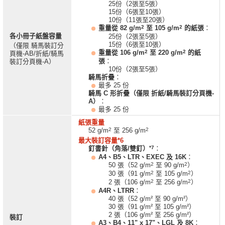
25份（2張至5張）
15份（6張至10張）
10份（11張至20張）
2
2
重量從 82 g/m
至 105 g/m
的紙張
：
各小冊子紙盤容量
25份（2張至5張）
15份（6張至10張）
（僅限 騎馬裝訂分
2
2
重量從 106 g/m
至 220 g/m
的紙
頁機-AB/折紙/騎馬
張
：
裝訂分頁機-A）
10份（2張至5張）
騎馬折疊
：
最多 25 份
騎馬 C 形折疊（僅限 折紙/騎馬裝訂分頁機-
A）
：
最多 25 份
紙張重量
2
2
52 g/m
至 256 g/m
最大裝訂容量*6
*7
釘書針（角落/雙釘）
：
A4、B5、LTR、EXEC 及 16K
：
2
2
50 張（52 g/m
至 90 g/m
）
2
2
30 張（91 g/m
至 105 g/m
）
2
2
2 張（106 g/m
至 256 g/m
）
A4R、LTRR
：
40 張（52 g/m² 至 90 g/m²）
30 張（91 g/m² 至 105 g/m²）
2 張（106 g/m² 至 256 g/m²）
裝訂
A3、B4、11" x 17"、LGL 及 8K
：