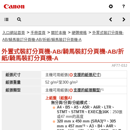
>
>
>
>
入口網站首頁
手冊首頁
關於本機
硬體規格
外置式裝訂分頁機-
AB/騎馬裝訂分頁機-AB/折紙/騎馬裝訂分頁機-A
外置式裝訂分頁機-AB/騎馬裝訂分頁機-AB/折
紙/騎馬裝訂分頁機-A
AF77-03J
紙張尺寸
主機可用紙張(
支援的紙張尺寸
)
2
2
紙張重量
52 g/m
至300 g/m
*1
紙張類型
主機可用紙張(
支援的紙張類型
)
上紙盤（紙盤A）
無分頁/分頁/分組模式
：
A4、B5、A5、A5R、A6R、LTR、
STMT、STMTR、EXEC及16K
：250張
或47 mm的高度
*3
320 mm x 450 mm (SRA3)
、305
*3
mm x 457 mm
、A3、B4、A4R、