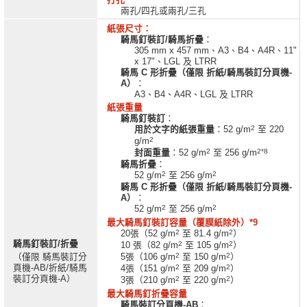
兩孔/四孔或兩孔/三孔
紙張尺寸：
騎馬釘裝訂/騎馬折疊
：
305 mm x 457 mm、A3、B4、A4R、11"
x 17"、LGL 及 LTRR
騎馬 C 形折疊（僅限 折紙/騎馬裝訂分頁機-
A）
：
A3、B4、A4R、LGL 及 LTRR
紙張重量
騎馬釘裝訂
：
2
用於文字的紙張重量
：52 g/m
至 220
2
g/m
2
2*8
封面重量
：52 g/m
至 256 g/m
騎馬折疊
：
2
2
52 g/m
至 256 g/m
騎馬 C 形折疊（僅限 折紙/騎馬裝訂分頁機-
A）
：
2
2
52 g/m
至 256 g/m
最大騎馬釘裝訂容量（覆膜紙除外）*9
2
2
20張（52 g/m
至 81.4 g/m
）
騎馬釘裝訂/折疊
2
2
10 張（82 g/m
至 105 g/m
）
2
2
（僅限 騎馬裝訂分
5張（106 g/m
至 150 g/m
）
頁機-AB/折紙/騎馬
2
2
4張（151 g/m
至 209 g/m
）
裝訂分頁機-A）
2
2
3張（210 g/m
至 220 g/m
）
最大騎馬釘折疊容量
騎馬裝訂分頁機-AB
：