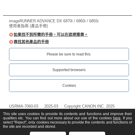
imageRUNNER ADVANCE DX 6870i / 6860i / 6855i
使用者指南 (產品手冊)
如果找不到所需的手冊，可以在這裡搜尋。
尋找其他產品的手冊
Please be sure to read this.‎
Supported browsers
Cookies
USRMA-7060-03
2025-03
Copyright CANON INC. 2025
This site uses cookies to provide its contents and functions and improve their
qualities etc. You can find out more about our use of the cookies
here
. If you
select "Reject", only cookies necessary to provide the contents and functions of
the site are recorded and stored.