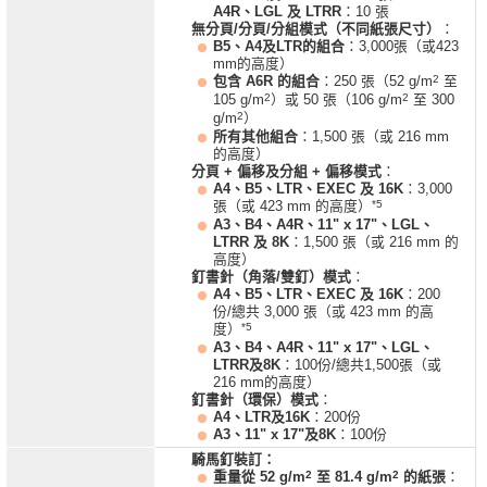
A4R、LGL 及 LTRR
：10 張
無分頁/分頁/分組模式（不同紙張尺寸）
：
B5、A4及LTR的組合
：3,000張（或423
mm的高度）
2
包含 A6R 的組合
：250 張（52 g/m
至
2
2
105 g/m
）或 50 張（106 g/m
至 300
2
g/m
）
所有其他組合
：1,500 張（或 216 mm
的高度）
分頁 + 偏移及分組 + 偏移模式
：
A4、B5、LTR、EXEC 及 16K
：3,000
*5
張（或 423 mm 的高度）
A3、B4、A4R、11" x 17"、LGL、
LTRR 及 8K
：1,500 張（或 216 mm 的
高度）
釘書針（角落/雙釘）模式
：
A4、B5、LTR、EXEC 及 16K
：200
份/總共 3,000 張（或 423 mm 的高
*5
度）
A3、B4、A4R、11" x 17"、LGL、
LTRR及8K
：100份/總共1,500張（或
216 mm的高度）
釘書針（環保）模式
：
A4、LTR及16K
：200份
A3、11" x 17"及8K
：100份
騎馬釘裝訂：
2
2
重量從 52 g/m
至 81.4 g/m
的紙張
：