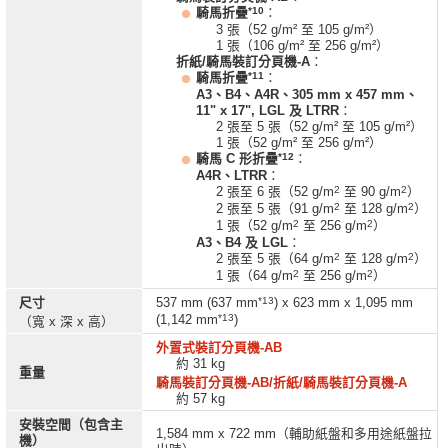
*10
騎馬折疊
：
3 張（52 g/m² 至 105 g/m²）
1 張（106 g/m² 至 256 g/m²）
折紙/騎馬裝訂分頁機-A
：
*11
騎馬折疊
：
A3、B4、A4R、305 mm x 457 mm、
11" x 17", LGL 及 LTRR
：
2 張至 5 張（52 g/m² 至 105 g/m²）
1 張（52 g/m² 至 256 g/m²）
*12
騎馬 C 形折疊
：
A4R、LTRR
：
2
2
2 張至 6 張（52 g/m
至 90 g/m
）
2
2
2 張至 5 張（91 g/m
至 128 g/m
）
2
2
1 張（52 g/m
至 256 g/m
）
A3、B4 及 LGL
：
2
2
2 張至 5 張（64 g/m
至 128 g/m
）
2
2
1 張（64 g/m
至 256 g/m
）
*13
尺寸
537 mm (637 mm
) x 623 mm x 1,095 mm
*13
(1,142 mm
)
（寬 x 深 x 高）
外置式裝訂分頁機-AB
約 31 kg
重量
騎馬裝訂分頁機-AB/
折紙/騎馬裝訂分頁機-A
約 57 kg
安裝空間（包含主
1,584 mm x 722 mm（輔助紙盤和多用途紙盤拉
機）