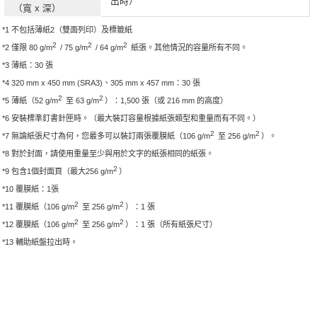
出時）
（寬 x 深）
*1 不包括薄紙2（雙面列印）及標籤紙
2
2
2
*2 僅限 80 g/m
/ 75 g/m
/ 64 g/m
紙張。其他情況的容量所有不同。
*3 薄紙：30 張
*4 320 mm x 450 mm (SRA3)、305 mm x 457 mm：30 張
2
2
*5 薄紙（52 g/m
至 63 g/m
）：1,500 張（或 216 mm 的高度）
*6 安裝標準釘書針匣時。（最大裝訂容量根據紙張類型和重量而有不同。）
2
2
*7 無論紙張尺寸為何，您最多可以裝訂兩張覆膜紙（106 g/m
至 256 g/m
）。
*8 對於封面，請使用重量至少與用於文字的紙張相同的紙張。
2
*9 包含1個封面頁（最大256 g/m
）
*10 覆膜紙：1張
2
2
*11 覆膜紙（106 g/m
至 256 g/m
）：1 張
2
2
*12 覆膜紙（106 g/m
至 256 g/m
）：1 張（所有紙張尺寸）
*13 輔助紙盤拉出時。