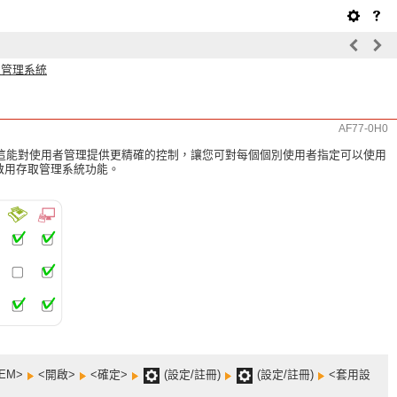
取管理系統
AF77-0H0
這能對使用者管理提供更精確的控制，讓您可對每個個別使用者指定可以使用
序啟用存取管理系統功能。
TEM>
<開啟>
<確定>
(設定/註冊)
(設定/註冊)
<套用設