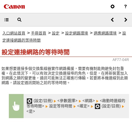
>
>
>
>
>
入口網站首頁
手冊首頁
設定
設定網路環境
適應網路環境
設
定連接網路的等待時間
設定連接網路的等待時間
AF77-04R
如果想要連接多個交換集線器實作網路備援，需要有機制能夠避免封包重
複。在此情況下，可以有效決定交換連接埠的角色，但是，在將新裝置加入
到網路之類的變更後，通訊可能無法正確進行傳輸。若要將本機連線到此類
網路，請設定通訊開始之前的等待時間。
(設定/註冊)
<參數選擇>
<網路>
<啟動時連線的
等待時間>
設定等待時間
<確定>
(設定/註冊)
<是>