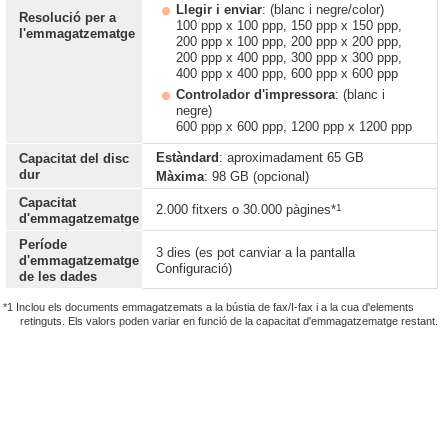
Llegir i enviar
: (blanc i negre/color)
Resolució per a
100 ppp x 100 ppp, 150 ppp x 150 ppp,
l'emmagatzematge
200 ppp x 100 ppp, 200 ppp x 200 ppp,
200 ppp x 400 ppp, 300 ppp x 300 ppp,
400 ppp x 400 ppp, 600 ppp x 600 ppp
Controlador d'impressora
: (blanc i
negre)
600 ppp x 600 ppp, 1200 ppp x 1200 ppp
Estàndard
: aproximadament 65 GB
Capacitat del disc
dur
Màxima
: 98 GB (opcional)
Capacitat
1
2.000 fitxers o 30.000 pàgines*
d'emmagatzematge
Període
3 dies (es pot canviar a la pantalla
d'emmagatzematge
Configuració)
de les dades
*1 Inclou els documents emmagatzemats a la bústia de fax/I-fax i a la cua d'elements
retinguts. Els valors poden variar en funció de la capacitat d'emmagatzematge restant.