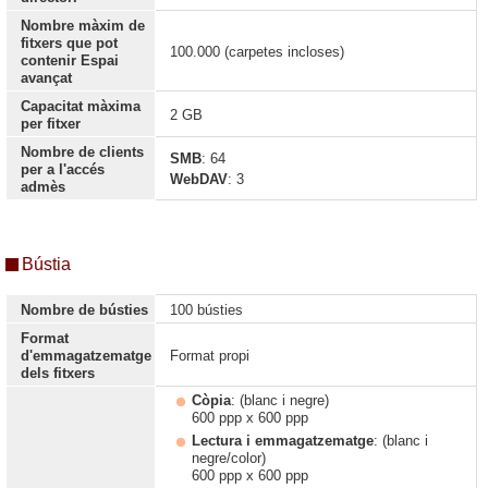
Nombre màxim de
fitxers que pot
100.000 (carpetes incloses)
contenir Espai
avançat
Capacitat màxima
2 GB
per fitxer
Nombre de clients
SMB
: 64
per a l'accés
WebDAV
: 3
admès
Bústia
Nombre de bústies
100 bústies
Format
d'emmagatzematge
Format propi
dels fitxers
Còpia
: (blanc i negre)
600 ppp x 600 ppp
Lectura i emmagatzematge
: (blanc i
negre/color)
600 ppp x 600 ppp