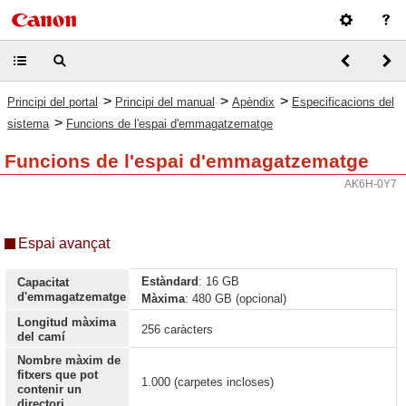
>
>
>
Principi del portal
Principi del manual
Apèndix
Especificacions del
>
sistema
Funcions de l'espai d'emmagatzematge
Funcions de l'espai d'emmagatzematge
AK6H-0Y7
Espai avançat
Estàndard
: 16 GB
Capacitat
d'emmagatzematge
Màxima
: 480 GB (opcional)
Longitud màxima
256 caràcters
del camí
Nombre màxim de
fitxers que pot
1.000 (carpetes incloses)
contenir un
directori