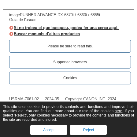
imageRUNNER ADVANCE DX 6870i / 6860i / 6855i
Guia de l'usuari
Si no trobeu el que busqueu, podeu fer una cerca aquí.
Buscar manuals d’altres productes
Please be sure to read this.‎
Supported browsers
Cookies
USRMA-7061-02
2024-05
Copyright CANON INC. 2024
This site uses cookies to provide its contents and functions and improve their
qualities etc. You can find out more about our use of the cookies
here
. If you
select "Reject", only cookies necessary to provide the contents and functions of
the site are recorded and stored.
Accept
Reject