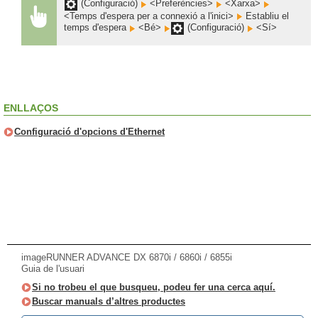
(Configuració)
<Preferències>
<Xarxa>
<Temps d'espera per a connexió a l'inici>
Establiu el
temps d'espera
<Bé>
(Configuració)
<Sí>
ENLLAÇOS
Configuració d'opcions d'Ethernet
imageRUNNER ADVANCE DX 6870i / 6860i / 6855i
Guia de l'usuari
Si no trobeu el que busqueu, podeu fer una cerca aquí.
Buscar manuals d’altres productes