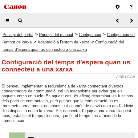
>
>
>
Principi del portal
Principi del manual
Configuració
Configuració de
>
>
l'entorn de xarxa
Adaptació a l'entorn de xarxa
Configuració del
temps d'espera quan us connecteu a una xarxa
Configuració del temps d'espera quan us
connecteu a una xarxa
AK6H-04W
Si penseu implementar la redundància de xarxa connectant diversos
concentradors de commutació, cal un mecanisme per evitar que els
paquets entrin en bucle. En aquest cas, és eficaç determinar les funcions
dels ports de commutació, però pot ser que la comunicació no es
transmeti correctament en casos just després de canvis com ara l'addició
d'un dispositiu nou a la xarxa. Per connectar l'equip a una xarxa d'aquest
tipus, establiu el temps d'espera, que és el temps fins a l'inici de la
comunicació.