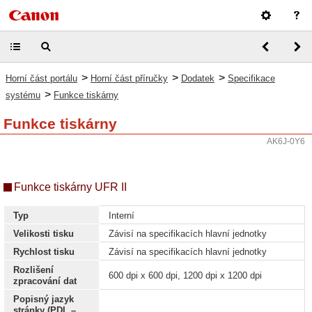
>
>
>
Horní část portálu
Horní část příručky
Dodatek
Specifikace
>
systému
Funkce tiskárny
Funkce tiskárny
AK6J-0Y6
Funkce tiskárny UFR II
Typ
Interní
Velikosti tisku
Závisí na specifikacích hlavní jednotky
Rychlost tisku
Závisí na specifikacích hlavní jednotky
Rozlišení
600 dpi x 600 dpi, 1200 dpi x 1200 dpi
zpracování dat
Popisný jazyk
stránky (PDL –