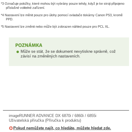
*3 Označuje položky, které mohou být vybrány pouze tehdy, když je ke stroji připojeno
příslušné volitelné zařízení.
*4 Nastavení lze měnit pouze pro úlohy pomocí ovladače tiskárny Canon PS3, kromě
PPD.
*5 Nastavení lze změnit nebo může být zobrazen náhled pouze pro PCL XL.
Může se stát, že se dokument nevytiskne správně, což
závisí na změněných nastaveních.
imageRUNNER ADVANCE DX 6870i / 6860i / 6855i
Uživatelská příručka (Příručka k produktu)
Pokud nemůžete najít, co hledáte, můžete hledat zde.