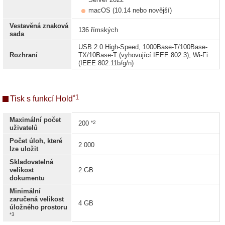
macOS (10.14 nebo novější)
Vestavěná znaková
136 římských
sada
USB 2.0 High-Speed, 1000Base-T/100Base-
Rozhraní
TX/10Base-T (vyhovující IEEE 802.3), Wi-Fi
(IEEE 802.11b/g/n)
*1
Tisk s funkcí Hold
Maximální počet
*2
200
uživatelů
Počet úloh, které
2 000
lze uložit
Skladovatelná
velikost
2 GB
dokumentu
Minimální
zaručená velikost
4 GB
úložného prostoru
*3