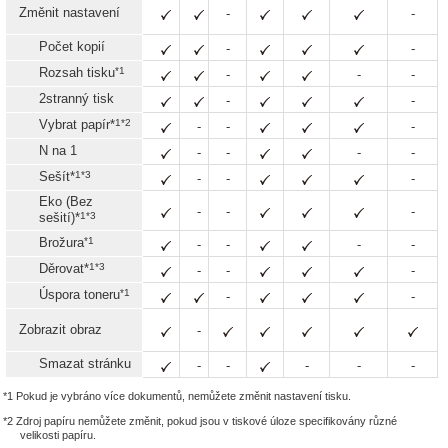
Změnit nastavení
-
-
Počet kopií
-
-
*1
Rozsah tisku
-
-
-
2stranný tisk
-
-
1*2
Vybrat papír*
-
-
-
N na 1
-
-
-
-
1*3
Sešít*
-
-
-
Eko (Bez
-
-
-
1*3
sešití)*
*1
Brožura
-
-
-
-
1*3
Děrovat*
-
-
-
*1
Úspora toneru
-
-
Zobrazit obraz
-
Smazat stránku
-
-
-
-
-
*1 Pokud je vybráno více dokumentů, nemůžete změnit nastavení tisku.
*2 Zdroj papíru nemůžete změnit, pokud jsou v tiskové úloze specifikovány různé
velikosti papíru.