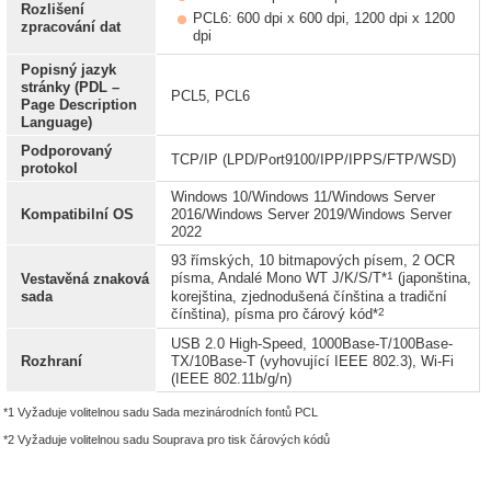
Rozlišení
PCL6: 600 dpi x 600 dpi, 1200 dpi x 1200
zpracování dat
dpi
Popisný jazyk
stránky (PDL –
PCL5, PCL6
Page Description
Language)
Podporovaný
TCP/IP (LPD/Port9100/IPP/IPPS/FTP/WSD)
protokol
Windows 10/Windows 11/Windows Server
Kompatibilní OS
2016/Windows Server 2019/Windows Server
2022
93 římských, 10 bitmapových písem, 2 OCR
1
písma, Andalé Mono WT J/K/S/T*
(japonština,
Vestavěná znaková
sada
korejština, zjednodušená čínština a tradiční
2
čínština), písma pro čárový kód*
USB 2.0 High-Speed, 1000Base-T/100Base-
Rozhraní
TX/10Base-T (vyhovující IEEE 802.3), Wi-Fi
(IEEE 802.11b/g/n)
*1 Vyžaduje volitelnou sadu Sada mezinárodních fontů PCL
*2 Vyžaduje volitelnou sadu Souprava pro tisk čárových kódů