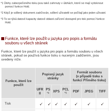
*1 Úlohy zabezpečeného tisku jsou také zahrnuty v úlohách, které se mají vytisknout
pomocí funkce Hold.
*2 Když je sdílený dokument zadržován, sdílení uživatelé se počítají jako jeden uživatel.
*3 To se týká datové kapacity datové oblasti zařízení dostupné pro tisk pomocí funkce
Hold.
Funkce, které lze použít u jazyka pro popis a formátu
souboru u všech stránek
Funkce, které lze použít u jazyka pro popis a formátu souboru u všech
stránek, pokud se používá funkce tisku s nuceným zadržením, jsou
uvedeny níže.
Formát souboru
Popisný jazyk
(v případě tisku s
stránky
funkcí Přímého tisku)
Funkce, které lze
použít
UFR
PS
PCL
XPS
PDF
JPEG
TIFF
*4
*5
II
Tisk