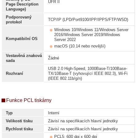
UFR II
Page Description
Language)
Podporovaný
TCP/IP (LPD/Port9100/IPP/IPPS/FTP/WSD)
protokol
Windows 10/Windows 11/Windows Server
2016/Windows Server 2019/Windows
Kompatibilní OS
Server 2022
macOS (10.14 nebo novější)
Vestavěná znaková
Žádné
sada
USB 2.0 High-Speed, 1000Base-T/100Base-
Rozhraní
TX/10Base-T (vyhovující IEEE 802.3), Wi-Fi
(IEEE 802.11b/g/n)
Funkce PCL tiskárny
Typ
Interní
Velikosti tisku
Závisí na specifikacích hlavní jednotky
Rychlost tisku
Závisí na specifikacích hlavní jednotky
PCL5: 600 dpi x 600 dpi