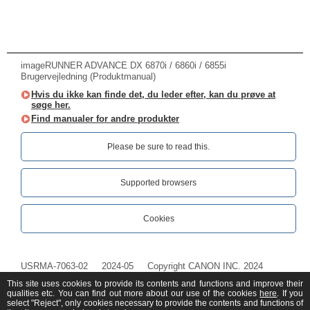
imageRUNNER ADVANCE DX 6870i / 6860i / 6855i
Brugervejledning (Produktmanual)
Hvis du ikke kan finde det, du leder efter, kan du prøve at
søge her.
Find manualer for andre produkter
Please be sure to read this.‎
Supported browsers
Cookies
USRMA-7063-02
2024-05
Copyright CANON INC. 2024
This site uses cookies to provide its contents and functions and improve their
qualities etc. You can find out more about our use of the cookies
here
. If you
select "Reject", only cookies necessary to provide the contents and functions of