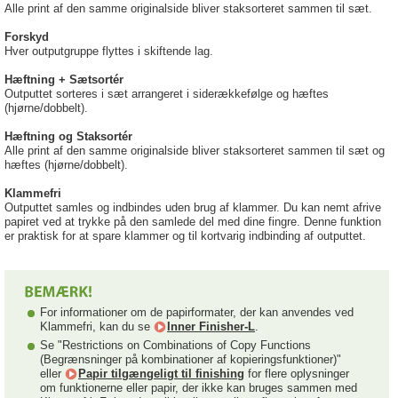
Alle print af den samme originalside bliver staksorteret sammen til sæt.
Forskyd
Hver outputgruppe flyttes i skiftende lag.
Hæftning + Sætsortér
Outputtet sorteres i sæt arrangeret i siderækkefølge og hæftes
(hjørne/dobbelt).
Hæftning og Staksortér
Alle print af den samme originalside bliver staksorteret sammen til sæt og
hæftes (hjørne/dobbelt).
Klammefri
Outputtet samles og indbindes uden brug af klammer. Du kan nemt afrive
papiret ved at trykke på den samlede del med dine fingre. Denne funktion
er praktisk for at spare klammer og til kortvarig indbinding af outputtet.
For informationer om de papirformater, der kan anvendes ved
Klammefri, kan du se
Inner Finisher-L
.
Se "Restrictions on Combinations of Copy Functions
(Begrænsninger på kombinationer af kopieringsfunktioner)"
eller
Papir tilgængeligt til finishing
for flere oplysninger
om funktionerne eller papir, der ikke kan bruges sammen med