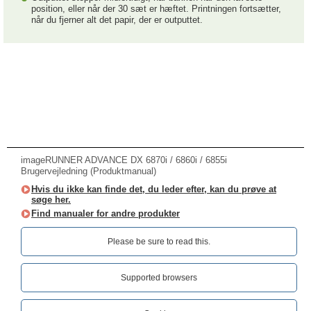
position, eller når der 30 sæt er hæftet. Printningen fortsætter,
når du fjerner alt det papir, der er outputtet.
imageRUNNER ADVANCE DX 6870i / 6860i / 6855i
Brugervejledning (Produktmanual)
Hvis du ikke kan finde det, du leder efter, kan du prøve at
søge her.
Find manualer for andre produkter
Please be sure to read this.‎
Supported browsers