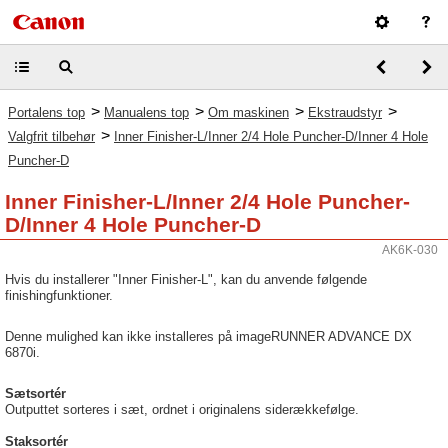
>
>
>
>
Portalens top
Manualens top
Om maskinen
Ekstraudstyr
>
Valgfrit tilbehør
Inner Finisher-L/Inner 2/4 Hole Puncher-D/Inner 4 Hole
Puncher-D
Inner Finisher-L/Inner 2/4 Hole Puncher-
D/Inner 4 Hole Puncher-D
AK6K-030
Hvis du installerer "Inner Finisher-L", kan du anvende følgende
finishingfunktioner.
Denne mulighed kan ikke installeres på imageRUNNER ADVANCE DX
6870i.
Sætsortér
Outputtet sorteres i sæt, ordnet i originalens siderækkefølge.
Staksortér