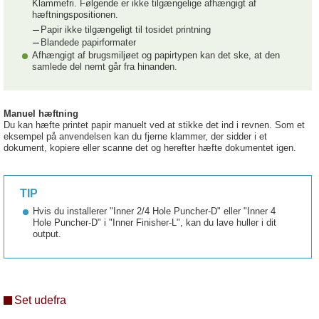
Klammefri. Følgende er ikke tilgængelige afhængigt af
hæftningspositionen.
Papir ikke tilgængeligt til tosidet printning
Blandede papirformater
Afhængigt af brugsmiljøet og papirtypen kan det ske, at den
samlede del nemt går fra hinanden.
Manuel hæftning
Du kan hæfte printet papir manuelt ved at stikke det ind i revnen. Som et
eksempel på anvendelsen kan du fjerne klammer, der sidder i et
dokument, kopiere eller scanne det og herefter hæfte dokumentet igen.
TIP
Hvis du installerer "Inner 2/4 Hole Puncher-D" eller "Inner 4
Hole Puncher-D" i "Inner Finisher-L", kan du lave huller i dit
output.
Set udefra