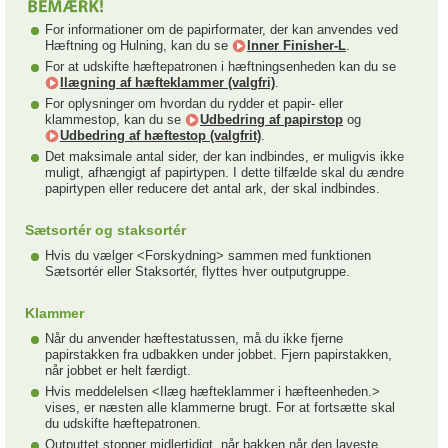
For informationer om de papirformater, der kan anvendes ved
Hæftning og Hulning, kan du se
Inner Finisher-L
.
For at udskifte hæftepatronen i hæftningsenheden kan du se
Ilægning af hæfteklammer (valgfri)
.
For oplysninger om hvordan du rydder et papir- eller
klammestop, kan du se
Udbedring af papirstop
og
Udbedring af hæftestop (valgfrit)
.
Det maksimale antal sider, der kan indbindes, er muligvis ikke
muligt, afhængigt af papirtypen. I dette tilfælde skal du ændre
papirtypen eller reducere det antal ark, der skal indbindes.
Sætsortér og staksortér
Hvis du vælger <Forskydning> sammen med funktionen
Sætsortér eller Staksortér, flyttes hver outputgruppe.
Klammer
Når du anvender hæftestatussen, må du ikke fjerne
papirstakken fra udbakken under jobbet. Fjern papirstakken,
når jobbet er helt færdigt.
Hvis meddelelsen <Ilæg hæfteklammer i hæfteenheden.>
vises, er næsten alle klammerne brugt. For at fortsætte skal
du udskifte hæftepatronen.
Outputtet stopper midlertidigt, når bakken når den laveste