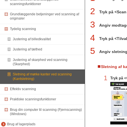
scanningsfunktioner
2
Tryk på <Scan
Grundlæggende betjeninger ved scanning af
originaler
3
Angiv modtag
Tydelig scanning
4
Tryk på <Tilv
Justering af billedkvalitet
5
Justering af tæthed
Angiv sletnin
Justering af skarphed ved scanning
(Skarphed)
Sletning af ka
Sletning af mørke kanter ved scanning
1
Tryk på <
(Kantsletning)
Effektiv scanning
Praktiske scanningsfunktioner
Brug din computer til scanning (Fjernscanning)
(Windows)
Brug af lagerplads