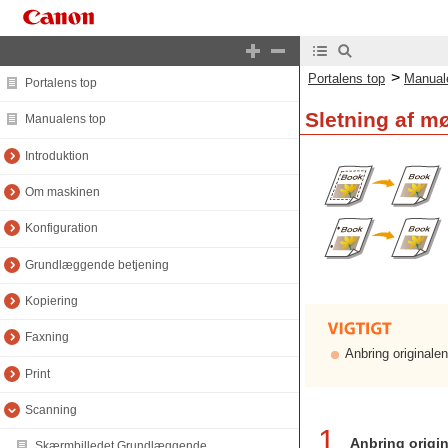
>
Portalens top
Manual
Portalens top
Sletning af m
Manualens top
Introduktion
Om maskinen
Konfiguration
Grundlæggende betjening
Kopiering
Faxning
Anbring originale
Print
Scanning
1
Anbring origi
Skærmbilledet Grundlæggende