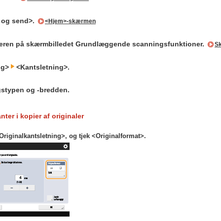
 og send>.
<Hjem>-skærmen
eren på skærmbilledet Grundlæggende scanningsfunktioner.
Sk
alg>
<Kantsletning>.
gstypen og -bredden.
nter i kopier af originaler
Originalkantsletning>, og tjek <Originalformat>.