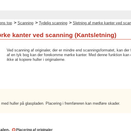
>
>
>
ens top
Scanning
Tydelig scanning
Sletning af mørke kanter ved scan
ørke kanter ved scanning (Kantsletning)
Ved scanning af originaler, der er mindre end scanningsformatet, kan der 
af en tyk bog kan der forekomme mørke kanter. Med denne funktion kan du 
ikke at kopiere huller i originalerne.
n med huller på glaspladen. Placering i fremføreren kan medføre skader.
nalen.
Placering af originaler