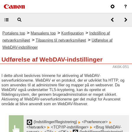
>
>
>
Portalens top
Manualens top
Konfiguration
Indstilling af
>
>
netværksmiljøet
Tilpasning til netværksmiljøet
Udførelse af
WebDAV-indstillinger
Udførelse af WebDAV-indstillinger
AK6K-051
I dette afsnit beskrives trinnene for aktivering af WebDAV-
serverfunktionerne. WebDAV er en protokol, der er udviklet fra HTTP, og
som anvendes til at administrere filer og mapper på en webserver. Da
WebDAV også understøtter TLS-kryptering, kan du oprette et
fildelingssystem, der gennem brugeradministration er meget sikkert.
Aktivering af WebDAV-serverfunktionerne gør det muligt for Avanceret
område at blive anvendt som en WebDAV-filserver.
(Indstillinger/Registrering)
<Præferencer>
<Netværk>
<TCP/IP-indstillinger>
<Brug WebDAV-
server>
<Til>
<OK>
(Indstillinger/Registrering)