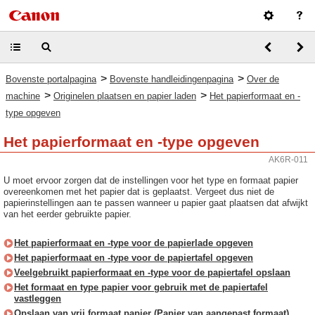
>
>
Bovenste portalpagina
Bovenste handleidingenpagina
Over de
>
>
machine
Originelen plaatsen en papier laden
Het papierformaat en -
type opgeven
Het papierformaat en -type opgeven
AK6R-011
U moet ervoor zorgen dat de instellingen voor het type en formaat papier
overeenkomen met het papier dat is geplaatst. Vergeet dus niet de
papierinstellingen aan te passen wanneer u papier gaat plaatsen dat afwijkt
van het eerder gebruikte papier.
Het papierformaat en -type voor de papierlade opgeven
Het papierformaat en -type voor de papiertafel opgeven
Veelgebruikt papierformaat en -type voor de papiertafel opslaan
Het formaat en type papier voor gebruik met de papiertafel
vastleggen
Opslaan van vrij formaat papier (Papier van aangepast formaat)