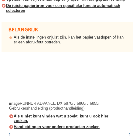
De juiste papierbron voor een specifieke functie automatisch
selecteren
Als de instellingen onjuist zijn, kan het papier vastlopen of kan
er een afdrukfout optreden.
imageRUNNER ADVANCE DX 6870i / 6860i / 6855i
Gebruikershandleiding (producthandleiding)
Als u niet kunt vinden wat u zoekt, kunt u ook hier
zoeken.
Handleidingen voor andere producten zoeken