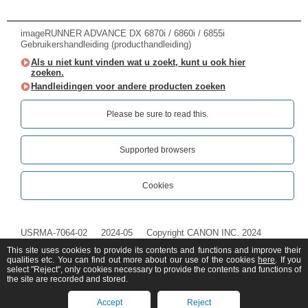
imageRUNNER ADVANCE DX 6870i / 6860i / 6855i
Gebruikershandleiding (producthandleiding)
Als u niet kunt vinden wat u zoekt, kunt u ook hier
zoeken.
Handleidingen voor andere producten zoeken
Please be sure to read this.‎
Supported browsers
Cookies
USRMA-7064-02
2024-05
Copyright CANON INC. 2024
This site uses cookies to provide its contents and functions and improve their
qualities etc. You can find out more about our use of the cookies
here
. If you
select "Reject", only cookies necessary to provide the contents and functions of
the site are recorded and stored.
Accept
Reject