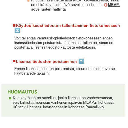
Riippuen asennettavasta MEAP-sovelluksesta, sinun
on ehkä käynnistettävä sovellus uudelleen.
MEAP-
sovellusten hallinta
Käyttöoikeustiedoston tallentaminen tietokoneeseen
Voit tallentaa varmuuskopiotiedoston tietokoneeseen ennen
lisenssitiedoston poistamista. Jos haluat tallentaa, sinun on
poistettava lisenssitiedosto käytöstä edeltäkäsin.
Lisenssitiedoston poistaminen
Ennen lisenssitiedoston poistamista, sinun on poistettava se
käytöstä edeltäkäsin.
Kun käytössä on sovellus, jonka lisenssi on vanhenemassa,
voit tarkistaa lisenssin vanhenemispäivän MEAP:n kohdassa
<Check License> käyttöpaneelin kohdassa Päävalikko.