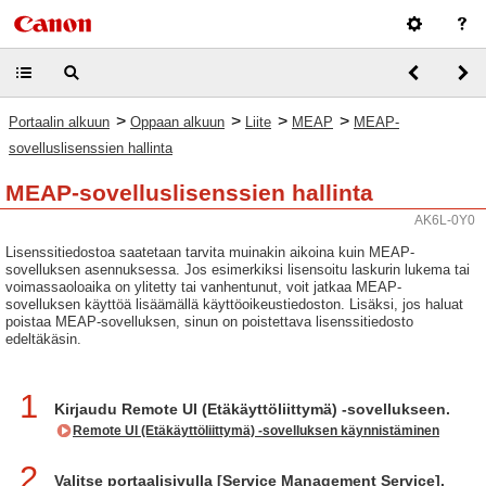
>
>
>
>
Portaalin alkuun
Oppaan alkuun
Liite
MEAP
MEAP-
sovelluslisenssien hallinta
MEAP-sovelluslisenssien hallinta
AK6L-0Y0
Lisenssitiedostoa saatetaan tarvita muinakin aikoina kuin MEAP-
sovelluksen asennuksessa. Jos esimerkiksi lisensoitu laskurin lukema tai
voimassaoloaika on ylitetty tai vanhentunut, voit jatkaa MEAP-
sovelluksen käyttöä lisäämällä käyttöoikeustiedoston. Lisäksi, jos haluat
poistaa MEAP-sovelluksen, sinun on poistettava lisenssitiedosto
edeltäkäsin.
1
Kirjaudu Remote UI (Etäkäyttöliittymä) -sovellukseen.
Remote UI (Etäkäyttöliittymä) -sovelluksen käynnistäminen
2
Valitse portaalisivulla [Service Management Service].