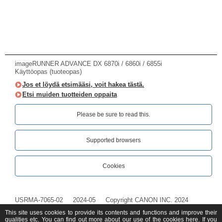
imageRUNNER ADVANCE DX 6870i / 6860i / 6855i
Käyttöopas (tuoteopas)
Jos et löydä etsimääsi, voit hakea tästä.
Etsi muiden tuotteiden oppaita
Please be sure to read this.‎
Supported browsers
Cookies
USRMA-7065-02
2024-05
Copyright CANON INC. 2024
This site uses cookies to provide its contents and functions and improve their
qualities etc. You can find out more about our use of the cookies
here
. If you