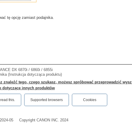
ać tę opcję zamiast podajnika.
CE DX 6870i / 6860i / 6855i
ika (Instrukcja dotycząca produktu)
sz znaleźć tego, czego szukasz, możesz spróbować przeprowadzić wyszu
je dotyczące innych produktów
ead this.‎
Supported browsers
Cookies
2024-05
Copyright CANON INC. 2024