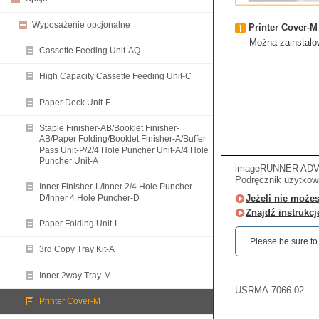
Wyposażenie opcjonalne
Printer Cover-M
Można zainstalow
Cassette Feeding Unit-AQ
High Capacity Cassette Feeding Unit-C
Paper Deck Unit-F
Staple Finisher-AB/Booklet Finisher-
AB/Paper Folding/Booklet Finisher-A/Buffer
Pass Unit-P/2/4 Hole Puncher Unit-A/4 Hole
Puncher Unit-A
imageRUNNER ADVAN
Podręcznik użytkown
Inner Finisher-L/Inner 2/4 Hole Puncher-
D/Inner 4 Hole Puncher-D
Jeżeli nie może
Znajdź instrukc
Paper Folding Unit-L
Please be sure to r
3rd Copy Tray Kit-A
Inner 2way Tray-M
USRMA-7066-02
Printer Cover-M