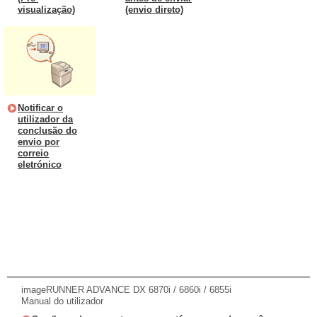
visualização)
(envio direto)
Notificar o
utilizador da
conclusão do
envio por
correio
eletrónico
imageRUNNER ADVANCE DX 6870i / 6860i / 6855i
Manual do utilizador