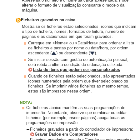
Apresenta o número e o nome da caixa apresentada. Pode
alterar o formato de visualização consoante o modelo da
máquina.
Ficheiros gravados na caixa
Mostra se os ficheiros estão selecionados, ícones que indicam
o tipo de ficheiro, nomes, formatos de leitura, número de
páginas e as datas/horas em que foram gravados.
Carregue em <Nome> ou <Data/Hora> para ordenar a lista
de ficheiros e pastas por nome ou data/hora, por ordem
ascendente (
) ou descendente (
).
Se iniciar sessão com gestão de autenticação pessoal,
será retida a última condição de ordenação utilizada.
Lista de itens que podem ser personalizados
Quando os ficheiros estão selecionados, são apresentados
ícones numerados pela ordem que tiver selecionado os
ficheiros. Se imprimir vários ficheiros ao mesmo tempo,
estes são impressos nessa ordem.
Os ficheiros abaixo mantêm as suas programações de
impressão. No entanto, observe que combinar ou editar
ficheiros (por exemplo, inserir páginas) apaga todas as
programações de impressão.
Ficheiros gravados a partir do controlador de impressora:
Gravar Dados em Computadores
Ficheiros guardados usando <Guardar na caixa correio>