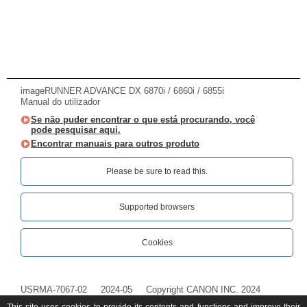
imageRUNNER ADVANCE DX 6870i / 6860i / 6855i
Manual do utilizador
Se não puder encontrar o que está procurando, você
pode pesquisar aqui.
Encontrar manuais para outros produto
Please be sure to read this.‎
Supported browsers
Cookies
USRMA-7067-02
2024-05
Copyright CANON INC. 2024