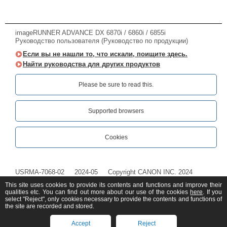
imageRUNNER ADVANCE DX 6870i / 6860i / 6855i
Руководство пользователя (Руководство по продукции)
Если вы не нашли то, что искали, поищите здесь.
Найти руководства для других продуктов
Please be sure to read this.‎
Supported browsers
Cookies
USRMA-7068-02
2024-05
Copyright CANON INC. 2024
This site uses cookies to provide its contents and functions and improve their
qualities etc. You can find out more about our use of the cookies
here
. If you
select "Reject", only cookies necessary to provide the contents and functions of
the site are recorded and stored.
Accept
Reject