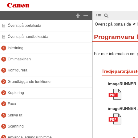
>
Överst på portalsida
Överst på portalsida
Programvara f
Överst på handbokssida
Inledning
För mer information om pr
Om maskinen
Konfigurera
Tredjepartstjänst
Grundläggande funktioner
imageRUNNER A
Kopiering
Faxa
imageRUNNER 
Skriva ut
Scanning
Använda lagringsutrymme