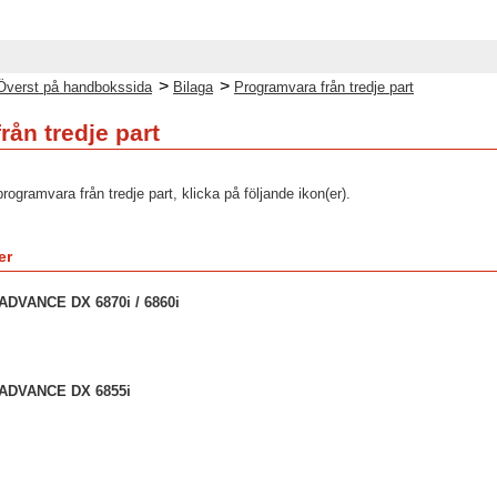
>
>
Överst på handbokssida
Bilaga
Programvara från tredje part
rån tredje part
ogramvara från tredje part, klicka på följande ikon(er).
er
DVANCE DX 6870i / 6860i
ADVANCE DX 6855i