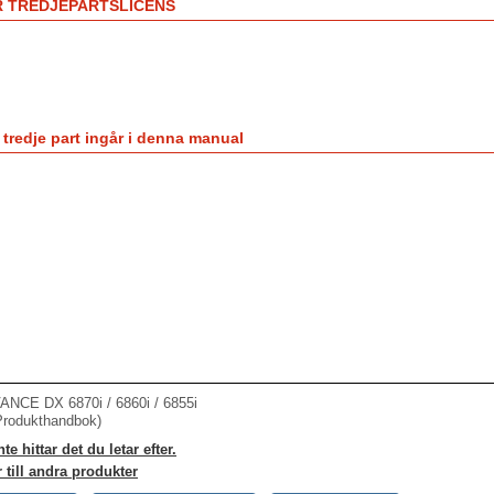
R TREDJEPARTSLICENS
tredje part ingår i denna manual
CE DX 6870i / 6860i / 6855i
Produkthandbok)
e hittar det du letar efter.
 till andra produkter