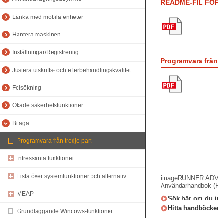
README-FIL FÖ
Länka med mobila enheter
Hantera maskinen
Inställningar/Registrering
Programvara från 
Justera utskrifts- och efterbehandlingskvalitet
Felsökning
Ökade säkerhetsfunktioner
Bilaga
Programvara från tredje part
Intressanta funktioner
Lista över systemfunktioner och alternativ
imageRUNNER ADVAN
Användarhandbok (
MEAP
Sök här om du int
Hitta handböcker
Grundläggande Windows-funktioner