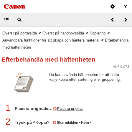
>
>
>
Överst på portalsida
Överst på handbokssida
Kopiering
>
Användbara funktioner för att skapa och hantera material
Efterbehandla
med häftenheten
Efterbehandla med häftenheten
AK6X-07J
Du kan använda häftenheten för att häfta
varje kopia efter sortering eller gruppering.
1
Placera originalet.
Placera original
2
Tryck på <Kopia>.
Skärmbilden <Hem>