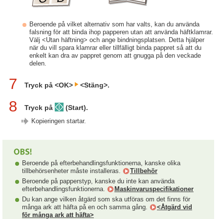
Beroende på vilket alternativ som har valts, kan du använda
falsning för att binda ihop papperen utan att använda häftklamrar.
Välj <Utan häftning> och ange bindningsplatsen. Detta hjälper
när du vill spara klamrar eller tillfälligt binda pappret så att du
enkelt kan dra av pappret genom att gnugga på den veckade
delen.
7
Tryck på <OK>
<Stäng>.
8
Tryck på
(Start).
Kopieringen startar.
Beroende på efterbehandlingsfunktionerna, kanske olika
tillbehörsenheter måste installeras.
Tillbehör
Beroende på papperstyp, kanske du inte kan använda
efterbehandlingsfunktionerna.
Maskinvaruspecifikationer
Du kan ange vilken åtgärd som ska utföras om det finns för
många ark att häfta på en och samma gång.
<Åtgärd vid
för många ark att häfta>