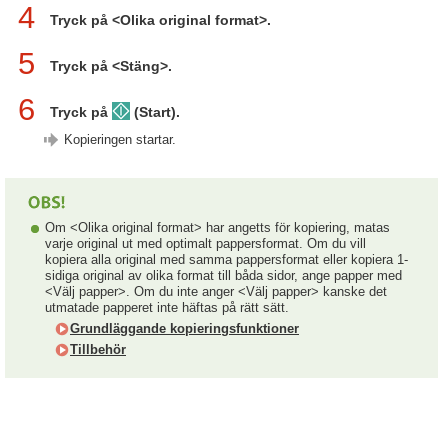
4
Tryck på <Olika original format>.
5
Tryck på <Stäng>.
6
Tryck på
(Start).
Kopieringen startar.
Om <Olika original format> har angetts för kopiering, matas
varje original ut med optimalt pappersformat. Om du vill
kopiera alla original med samma pappersformat eller kopiera 1-
sidiga original av olika format till båda sidor, ange papper med
<Välj papper>. Om du inte anger <Välj papper> kanske det
utmatade papperet inte häftas på rätt sätt.
Grundläggande kopieringsfunktioner
Tillbehör