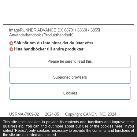
imageRUNNER ADVANCE DX 6870i / 6860i / 6855i
Användarhandbok (Produkthandbok)
Sök här om du inte hittar det du letar efter.
Hitta handböcker till andra produkter
Please be sure to read this.‎
Supported browsers
Cookies
USRMA-7069-02
2024-05
Copyright CANON INC. 2024
This site uses cookies to provide its contents and functions and improve their
qualities etc. You can find out more about our use of the cookies
here
. If you
select "Reject", only cookies necessary to provide the contents and functions of
the site are recorded and stored.