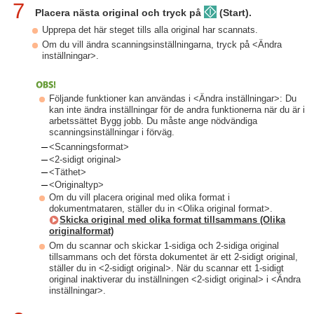
7
Placera nästa original och tryck på
(Start).
Upprepa det här steget tills alla original har scannats.
Om du vill ändra scanningsinställningarna, tryck på <Ändra
inställningar>.
Följande funktioner kan användas i <Ändra inställningar>: Du
kan inte ändra inställningar för de andra funktionerna när du är i
arbetssättet Bygg jobb. Du måste ange nödvändiga
scanningsinställningar i förväg.
<Scanningsformat>
<2-sidigt original>
<Täthet>
<Originaltyp>
Om du vill placera original med olika format i
dokumentmataren, ställer du in <Olika original format>.
Skicka original med olika format tillsammans (Olika
originalformat)
Om du scannar och skickar 1-sidiga och 2-sidiga original
tillsammans och det första dokumentet är ett 2-sidigt original,
ställer du in <2-sidigt original>. När du scannar ett 1-sidigt
original inaktiverar du inställningen <2-sidigt original> i <Ändra
inställningar>.