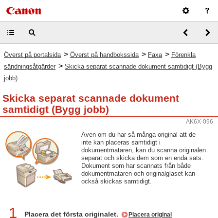
>
>
>
Överst på portalsida
Överst på handbokssida
Faxa
Förenkla
>
sändningsåtgärder
Skicka separat scannade dokument samtidigt (Bygg
jobb)
Skicka separat scannade dokument
samtidigt (Bygg jobb)
AK6X-096
Även om du har så många original att de
inte kan placeras samtidigt i
dokumentmataren, kan du scanna originalen
separat och skicka dem som en enda sats.
Dokument som har scannats från både
dokumentmataren och originalglaset kan
också skickas samtidigt.
1
Placera det första originalet.
Placera original