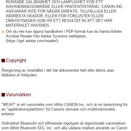
RÖRANDE SÄLJBARHET OCH LÄMPLIGHET FÖR ETT
ANVÄNDNINGSOMRÅDE ELLER PANTENTINTRÅNG. CANON INC.
ANSVARAR INTE FÖR NÅGRA DIREKTA, TILLFÄLLIGA ELLER
INDIREKTA SKADOR, ELLER FÖR FÖRLUSTER ELLER
OMKOSTNADER SOM ÄR ETT RESULTAT AV ATT DET HÄR
MATERIALET ANVÄNDS.
Om du inte kan öppna handboken i PDF-format kan du hämta Adobe
Acrobat Reader från Adobe Systems webbplats
(https://get.adobe.com/reader/).
Copyright
Återgivning av innehållet i det här dokumentet helt eller delvis utan
tillåtelse är förbjuden.
Varumärken
"MEAP" är ett varumärke som tillhör CANON Inc. och är en beteckning för
en "applikationsplattform" för Canons skrivare och multifunktionella
enheter.
Ordmärket Bluetooth och tillhörande logotyper är registrerade varumärken
som tillhör Bluetooth SIG, Inc. och alla sådana märken används av Canon