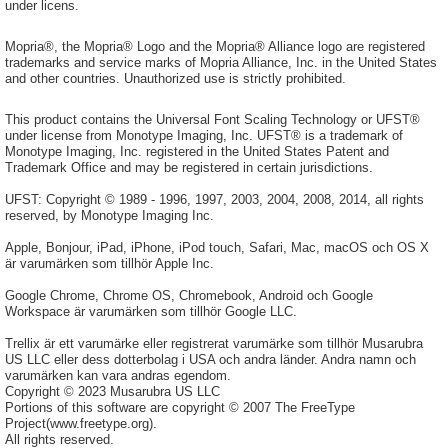
under licens.
Mopria®, the Mopria® Logo and the Mopria® Alliance logo are registered
trademarks and service marks of Mopria Alliance, Inc. in the United States
and other countries. Unauthorized use is strictly prohibited.
This product contains the Universal Font Scaling Technology or UFST®
under license from Monotype Imaging, Inc. UFST® is a trademark of
Monotype Imaging, Inc. registered in the United States Patent and
Trademark Office and may be registered in certain jurisdictions.
UFST: Copyright © 1989 - 1996, 1997, 2003, 2004, 2008, 2014, all rights
reserved, by Monotype Imaging Inc.
Apple, Bonjour, iPad, iPhone, iPod touch, Safari, Mac, macOS och OS X
är varumärken som tillhör Apple Inc.
Google Chrome, Chrome OS, Chromebook, Android och Google
Workspace är varumärken som tillhör Google LLC.
Trellix är ett varumärke eller registrerat varumärke som tillhör Musarubra
US LLC eller dess dotterbolag i USA och andra länder. Andra namn och
varumärken kan vara andras egendom.
Copyright © 2023 Musarubra US LLC
Portions of this software are copyright © 2007 The FreeType
Project(www.freetype.org).
All rights reserved.