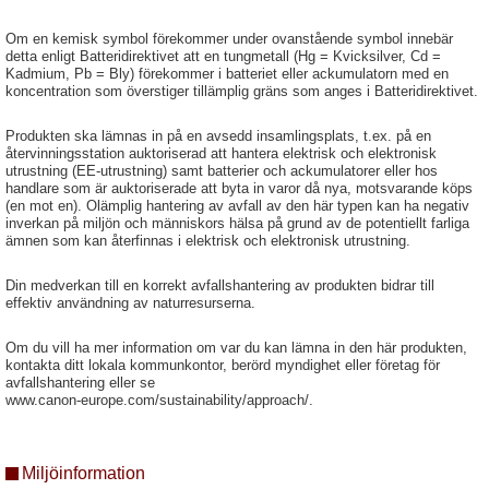
Om en kemisk symbol förekommer under ovanstående symbol innebär
detta enligt Batteridirektivet att en tungmetall (Hg = Kvicksilver, Cd =
Kadmium, Pb = Bly) förekommer i batteriet eller ackumulatorn med en
koncentration som överstiger tillämplig gräns som anges i Batteridirektivet.
Produkten ska lämnas in på en avsedd insamlingsplats, t.ex. på en
återvinningsstation auktoriserad att hantera elektrisk och elektronisk
utrustning (EE-utrustning) samt batterier och ackumulatorer eller hos
handlare som är auktoriserade att byta in varor då nya, motsvarande köps
(en mot en). Olämplig hantering av avfall av den här typen kan ha negativ
inverkan på miljön och människors hälsa på grund av de potentiellt farliga
ämnen som kan återfinnas i elektrisk och elektronisk utrustning.
Din medverkan till en korrekt avfallshantering av produkten bidrar till
effektiv användning av naturresurserna.
Om du vill ha mer information om var du kan lämna in den här produkten,
kontakta ditt lokala kommunkontor, berörd myndighet eller företag för
avfallshantering eller se
www.canon-europe.com/sustainability/approach/.
Miljöinformation