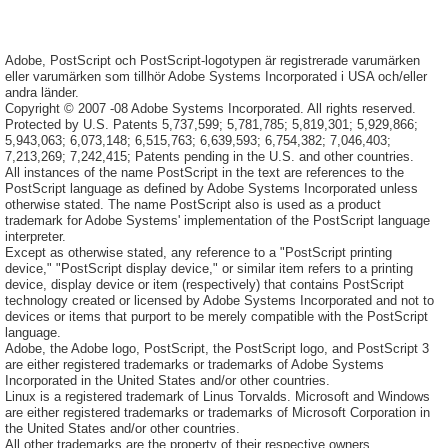
Adobe, PostScript och PostScript-logotypen är registrerade varumärken
eller varumärken som tillhör Adobe Systems Incorporated i USA och/eller
andra länder.
Copyright © 2007 -08 Adobe Systems Incorporated. All rights reserved.
Protected by U.S. Patents 5,737,599; 5,781,785; 5,819,301; 5,929,866;
5,943,063; 6,073,148; 6,515,763; 6,639,593; 6,754,382; 7,046,403;
7,213,269; 7,242,415; Patents pending in the U.S. and other countries.
All instances of the name PostScript in the text are references to the
PostScript language as defined by Adobe Systems Incorporated unless
otherwise stated. The name PostScript also is used as a product
trademark for Adobe Systems' implementation of the PostScript language
interpreter.
Except as otherwise stated, any reference to a "PostScript printing
device," "PostScript display device," or similar item refers to a printing
device, display device or item (respectively) that contains PostScript
technology created or licensed by Adobe Systems Incorporated and not to
devices or items that purport to be merely compatible with the PostScript
language.
Adobe, the Adobe logo, PostScript, the PostScript logo, and PostScript 3
are either registered trademarks or trademarks of Adobe Systems
Incorporated in the United States and/or other countries.
Linux is a registered trademark of Linus Torvalds. Microsoft and Windows
are either registered trademarks or trademarks of Microsoft Corporation in
the United States and/or other countries.
All other trademarks are the property of their respective owners.