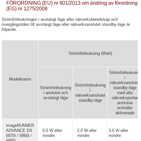
FÖRORDNING (EU) nr 801/2013 om ändring av förordning
(EG) nr 1275/2008
Strömförbrukningen i avstängt läge eller nätverksberedskap och
övergångstiden till avstängt läge eller nätverksanslutet standby-läge är
följande:
Strömförbrukning (Watt)
Strömförbrukning
i
Modellnamn
nätverksanslutet
Strömförbrukning
Strömförbrukning
standby-läge
i
i anslutet och
med alla
nätverksanslutet
avstängt läge
nätverksportar
standby-läge
anslutna
och/eller
aktiverade
imageRUNNER
ADVANCE DX
0,5 W eller
2,0 W eller
3,0 W eller
6870i / 6860i /
mindre
mindre
mindre
6855i