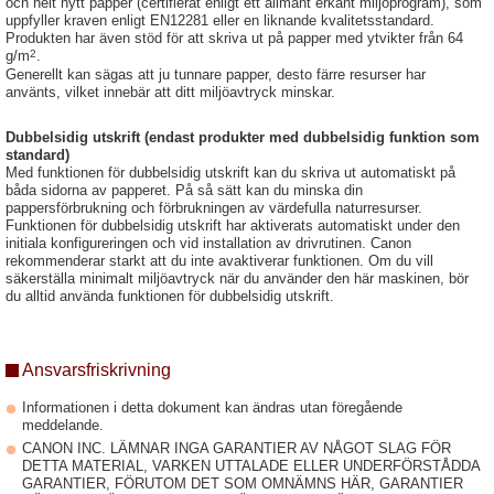
och helt nytt papper (certifierat enligt ett allmänt erkänt miljöprogram), som
uppfyller kraven enligt EN12281 eller en liknande kvalitetsstandard.
Produkten har även stöd för att skriva ut på papper med ytvikter från 64
2
g/m
.
Generellt kan sägas att ju tunnare papper, desto färre resurser har
använts, vilket innebär att ditt miljöavtryck minskar.
Dubbelsidig utskrift (endast produkter med dubbelsidig funktion som
standard)
Med funktionen för dubbelsidig utskrift kan du skriva ut automatiskt på
båda sidorna av papperet. På så sätt kan du minska din
pappersförbrukning och förbrukningen av värdefulla naturresurser.
Funktionen för dubbelsidig utskrift har aktiverats automatiskt under den
initiala konfigureringen och vid installation av drivrutinen. Canon
rekommenderar starkt att du inte avaktiverar funktionen. Om du vill
säkerställa minimalt miljöavtryck när du använder den här maskinen, bör
du alltid använda funktionen för dubbelsidig utskrift.
Ansvarsfriskrivning
Informationen i detta dokument kan ändras utan föregående
meddelande.
CANON INC. LÄMNAR INGA GARANTIER AV NÅGOT SLAG FÖR
DETTA MATERIAL, VARKEN UTTALADE ELLER UNDERFÖRSTÅDDA
GARANTIER, FÖRUTOM DET SOM OMNÄMNS HÄR, GARANTIER