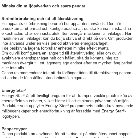
Minska din miljöpåverkan och spara pengar
Strömförbrukning och tid till återaktivering
En apparats elförbrukning beror på hur apparaten används. Den här
produkten är utformad och konfigurerad så att du ska kunna minska dina
elkostnader. Efter den sista utskriften övergår maskinen till viloläget. När
maskinen är i viloläget kan du börja skriva ut direkt på den. Om produkten
inte används under en viss period aktiveras energisparläget.
I de beskrivna lägena förbrukar enheten mindre effekt (watt).
Om du vill konfigurera en längre tid till återaktivering, eller om du vill
avaktivera energisparläget helt och hållet, ska du komma ihåg att
maskinen övergår till ett lågenergiläge endast efter en mycket lång period
eller inte alls.
Canon rekommenderar inte att du förlänger tiden till återaktivering genom
att ändra de förinställda standardinställningarna.
®
Energy Star
®
Energy Star
är ett frivilligt program för att främja utveckling och inköp av
energieffektiva enheter, vilket bidrar till att minimera påverkan på miljön.
®
Produkter som uppfyller Energy Star
-programmets strikta krav avseende
®
miljöegenskaper och energiförbrukning är försedda med Energy Star
-
logotypen.
Papperstyper
Denna produkt kan användas för att skriva ut på både återvunnet papper