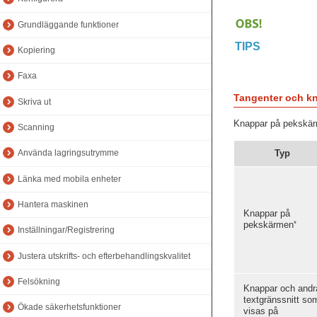
Grundläggande funktioner
TIPS
Kopiering
Faxa
Tangenter och k
Skriva ut
Knappar på pekskärm
Scanning
Typ
Använda lagringsutrymme
Länka med mobila enheter
Hantera maskinen
Knappar på
*
pekskärmen
Inställningar/Registrering
Justera utskrifts- och efterbehandlingskvalitet
Felsökning
Knappar och andr
textgränssnitt so
Ökade säkerhetsfunktioner
visas på