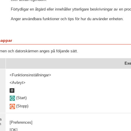
Förtydligar en åtgärd eller innehåller ytterligare beskrivningar av en pro
Anger användbara funktioner och tips för hur du använder enheten.
nappar
en och datorskärmen anges på följande sätt.
Ex
<Funktionsinställningar>
<Avbryt>
(Start)
(Stopp)
a
[Preferences]
m
[OK]