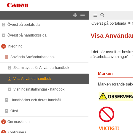
>
Överst på portalsida
Överst på portalsida
Visa Använda
Överst på handbokssida
Inledning
I det här avsnittet besk
säkerhetsanvisningar" i
Använda Användarhandbok
Skärmlayout för Användarhandbok
Märken
Visa Användarhandbok
Märken rörande säk
Visningsinställningar - handbok
Handböcker och deras innehåll
Obs!
Om maskinen
Konfigurera