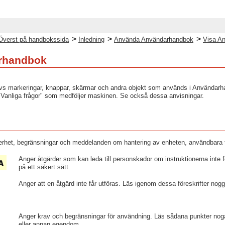
>
>
>
Överst på handbokssida
Inledning
Använda Användarhandbok
Visa A
rhandbok
rivs markeringar, knappar, skärmar och andra objekt som används i Användarha
 "Vanliga frågor" som medföljer maskinen. Se också dessa anvisningar.
erhet, begränsningar och meddelanden om hantering av enheten, användbara
Anger åtgärder som kan leda till personskador om instruktionerna inte 
på ett säkert sätt.
Anger att en åtgärd inte får utföras. Läs igenom dessa föreskrifter nog
Anger krav och begränsningar för användning. Läs sådana punkter noga
eller annan egendom.