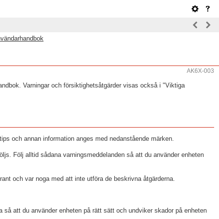
nvändarhandbok
AK6X-003
ndbok. Varningar och försiktighetsåtgärder visas också i "Viktiga
 tips och annan information anges med nedanstående märken.
följs. Följ alltid sådana varningsmeddelanden så att du använder enheten
grant och var noga med att inte utföra de beskrivna åtgärderna.
 så att du använder enheten på rätt sätt och undviker skador på enheten