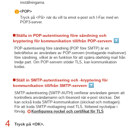
inställningarna.
<POP>
Tryck på <På> när du vill ta emot e-post och I-Fax med en
POP3-server.
Ställa in POP-autentisering före sändning och
kryptering för kommunikation till/från POP-servern
POP-autentisering före sändning (POP före SMTP) är en
bekräftelse av användare av POP-servern (mottagande mailserver)
före sändning, vilket är en funktion för att spärra obehörig mail från
tredje part. Om POP-servern stöder TLS, kan kommunikation
kodas.
Ställ in SMTP-autentisering och -kryptering för
kommunikation till/från SMTP-servern
SMTP-autentisering (SMTP-AUTH) verifierar användare genom att
kontrollera användarnamn och lösenord när e-post skickas. Det
kan också koda SMTP-kommunikation (skickad och mottagen).
För att koda SMTP-mottagning med TLS, förbered nyckelpar i
förväg.
Konfigurera nyckel och certifikat för TLS
4
Tryck på <OK>.