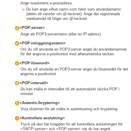
Ange maskinens e-postadress.
Du kan ange vilket namn som helst som användarnamn
(delen till vänster om @-tecknet). Ange det registrerade
värdnamnet till höger om @-tecknet.
<POP-server>
Ange ett POP3-servernamn (eller en IP-adress).
<POP-inloggningsnamn>
Om du vill använda en POP3-server anger du användarnamnet
för det angivna e-postkontot med alfanumeriska tecken.
<POP-lösenord>
Om du vill använda en POP3-server anger du lösenordet för det
angivna e-postkontot.
<POP-intervall>
Du kan ställa in intervallet till att automatiskt skicka POP i
minuter.
<Autentis./kryptering>
Visa skärmen för att ställa in autentisering och kryptering.
<Kontrollera anslutning>
Tryck på den här knappen för att kontrollera anslutningen för
<SMTP-server> och <POP-server> när du har angett