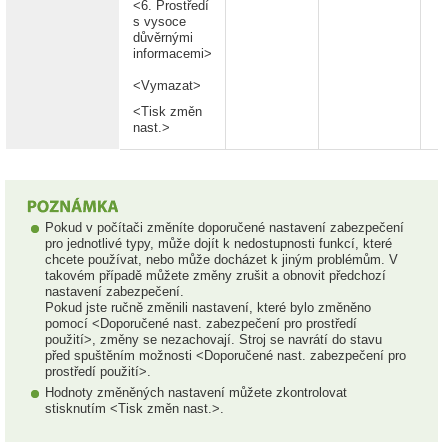
<6. Prostředí
s vysoce
důvěrnými
informacemi>
<Vymazat>
<Tisk změn
nast.>
Pokud v počítači změníte doporučené nastavení zabezpečení
pro jednotlivé typy, může dojít k nedostupnosti funkcí, které
chcete používat, nebo může docházet k jiným problémům. V
takovém případě můžete změny zrušit a obnovit předchozí
nastavení zabezpečení.
Pokud jste ručně změnili nastavení, které bylo změněno
pomocí <Doporučené nast. zabezpečení pro prostředí
použití>, změny se nezachovají. Stroj se navrátí do stavu
před spuštěním možnosti <Doporučené nast. zabezpečení pro
prostředí použití>.
Hodnoty změněných nastavení můžete zkontrolovat
stisknutím <Tisk změn nast.>.