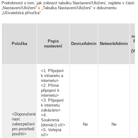
Podrobnosti o tom, jak zobrazit tabulku Nastavení/Uložení, najdete v části
„Nastavení/Uložení“
„Tabulka Nastavení/Uložení“ v dokumentu
„Uživatelská příručka“.
nas
Popis
R
Položka
DeviceAdmin
NetworkAdmin
nastavení
(Vz
<1. Připojení
k intranetu a
internetu>
<2. Přímé
připojení k
internetu>
<3. Připojení
k internetu
zakázáno>
<Doporučené
<4.
nast.
Soukromá
zabezpečení
Ne
Ne
(domácí) síť>
pro prostředí
<5. Veřejná
použití>
síť>