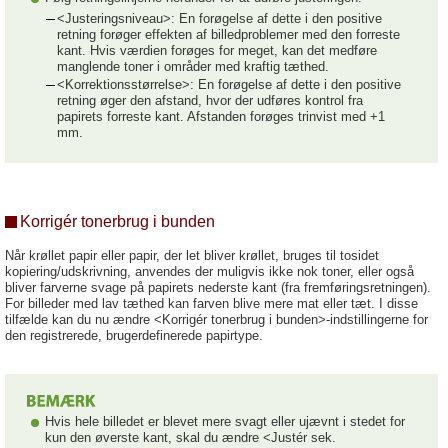
<Justeringsniveau>: En forøgelse af dette i den positive
retning forøger effekten af billedproblemer med den forreste
kant. Hvis værdien forøges for meget, kan det medføre
manglende toner i områder med kraftig tæthed.
<Korrektionsstørrelse>: En forøgelse af dette i den positive
retning øger den afstand, hvor der udføres kontrol fra
papirets forreste kant. Afstanden forøges trinvist med +1
mm.
Korrigér tonerbrug i bunden
Når krøllet papir eller papir, der let bliver krøllet, bruges til tosidet
kopiering/udskrivning, anvendes der muligvis ikke nok toner, eller også
bliver farverne svage på papirets nederste kant (fra fremføringsretningen).
For billeder med lav tæthed kan farven blive mere mat eller tæt. I disse
tilfælde kan du nu ændre <Korrigér tonerbrug i bunden>-indstillingerne for
den registrerede, brugerdefinerede papirtype.
Hvis hele billedet er blevet mere svagt eller ujævnt i stedet for
kun den øverste kant, skal du ændre <Justér sek.