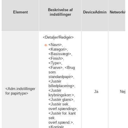
Beskrivelse af
Element
DeviceAdmin
NetworkA
indstillinger
<Detaljer/Redigér>
<Navn>,
<Kategori>,
<Basisvægt>,
<Finish>,
<Type>,
<Farve>, <Brug
som
standardpapir>,
<Justér
billedplacering>,
<Adm.indstillinger
<Justér
Ja
Nej
for papirtype>
krybningskorr.>,
<Justér glans>,
<Justér sek.
overf.spænding>,
<Justér for. kant
sek.
overf.spænd.>,
<Korrigér