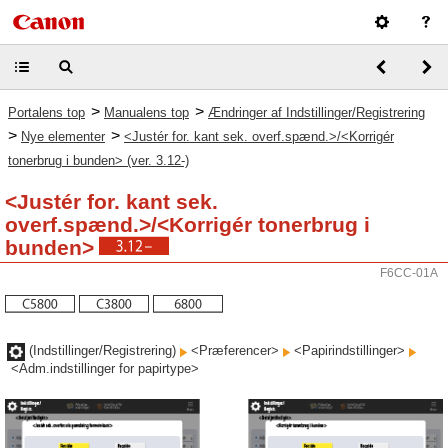
>
>
Portalens top
Manualens top
Ændringer af Indstillinger/Registrering
>
>
Nye elementer
<Justér for. kant sek. overf.spænd.>/<Korrigér
tonerbrug i bunden> (ver. 3.12-)
<Justér for. kant sek.
overf.spænd.>/<Korrigér tonerbrug i
bunden>
F6CC-01A
(Indstillinger/Registrering)
<Præferencer>
<Papirindstillinger>
<Adm.indstillinger for papirtype>