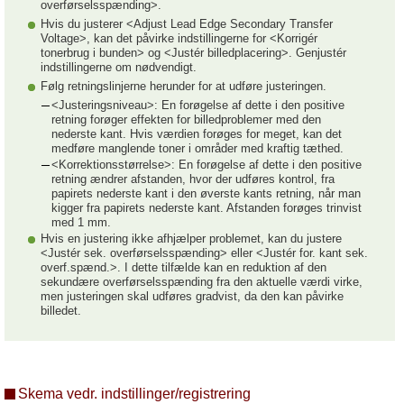
overførselsspænding>.
Hvis du justerer <Adjust Lead Edge Secondary Transfer
Voltage>, kan det påvirke indstillingerne for <Korrigér
tonerbrug i bunden> og <Justér billedplacering>. Genjustér
indstillingerne om nødvendigt.
Følg retningslinjerne herunder for at udføre justeringen.
<Justeringsniveau>: En forøgelse af dette i den positive
retning forøger effekten for billedproblemer med den
nederste kant. Hvis værdien forøges for meget, kan det
medføre manglende toner i områder med kraftig tæthed.
<Korrektionsstørrelse>: En forøgelse af dette i den positive
retning ændrer afstanden, hvor der udføres kontrol, fra
papirets nederste kant i den øverste kants retning, når man
kigger fra papirets nederste kant. Afstanden forøges trinvist
med 1 mm.
Hvis en justering ikke afhjælper problemet, kan du justere
<Justér sek. overførselsspænding> eller <Justér for. kant sek.
overf.spænd.>. I dette tilfælde kan en reduktion af den
sekundære overførselsspænding fra den aktuelle værdi virke,
men justeringen skal udføres gradvist, da den kan påvirke
billedet.
Skema vedr. indstillinger/registrering