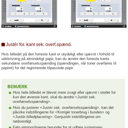
Justér for. kant sek. overf.spænd.
Hvis billedet på den forreste kant er utydeligt eller ujævnt i forhold til
udskrivning på almindeligt papir, kan du ændre den forreste kants
sekundære overførselsspænding (spændingen, når toner overføres til
papiret) for det registrerede tilpassede papir.
Hvis hele billedet er blevet mere svagt eller ujævnt i stedet for
kun den øverste kant, skal du ændre <Justér sek.
overførselsspænding>.
Hvis du justerer <Justér sek. overførselsspænding>, kan det
påvirke indstillingerne for <Korrigér tonerbrug i bunden> og
<Justér billedplacering>. Genjustér indstillingerne om
nødvendigt.
Følg retningslinjerne herunder for at udføre justeringen.