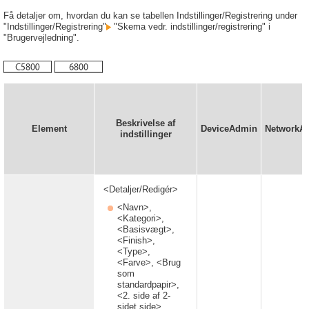
Få detaljer om, hvordan du kan se tabellen Indstillinger/Registrering under
"Indstillinger/Registrering"
"Skema vedr. indstillinger/registrering" i
"Brugervejledning".
Beskrivelse af
Element
DeviceAdmin
NetworkA
indstillinger
<Detaljer/Redigér>
<Navn>,
<Kategori>,
<Basisvægt>,
<Finish>,
<Type>,
<Farve>, <Brug
som
standardpapir>,
<2. side af 2-
sidet side>,