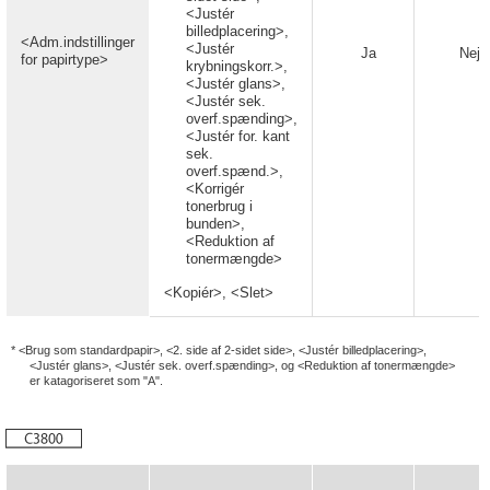
<Justér
billedplacering>,
<Adm.indstillinger
<Justér
Ja
Nej
for papirtype>
krybningskorr.>,
<Justér glans>,
<Justér sek.
overf.spænding>,
<Justér for. kant
sek.
overf.spænd.>,
<Korrigér
tonerbrug i
bunden>,
<Reduktion af
tonermængde>
<Kopiér>, <Slet>
* <Brug som standardpapir>, <2. side af 2-sidet side>, <Justér billedplacering>,
<Justér glans>, <Justér sek. overf.spænding>, og <Reduktion af tonermængde>
er katagoriseret som "A".