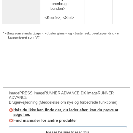
tonerbrug i
bunden>
<Kopiér>, <Slet>
* <Brug som standardpapir>, <Justér glans>, og <Justér sek. overf.spænding> er
kategoriseret som "A".
imagePRESS imageRUNNER ADVANCE DX imageRUNNER
ADVANCE
Brugervejledning (Meddelelse om nye og forbedrede funktioner)
Hvis du ikke kan finde det, du leder efter, kan du prøve at
søge her.
Find manualer for andre produkter
Please be sure to read this.‎