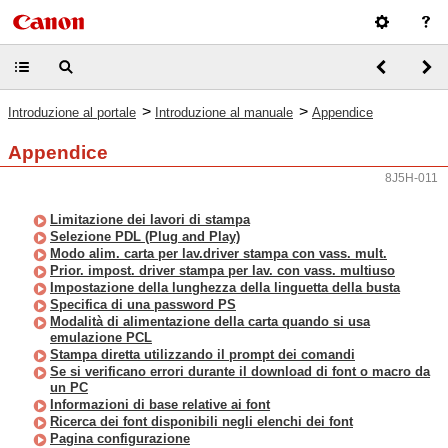
>
>
Introduzione al portale
Introduzione al manuale
Appendice
Appendice
8J5H-011
Limitazione dei lavori di stampa
Selezione PDL (Plug and Play)
Modo alim. carta per lav.driver stampa con vass. mult.
Prior. impost. driver stampa per lav. con vass. multiuso
Impostazione della lunghezza della linguetta della busta
Specifica di una password PS
Modalità di alimentazione della carta quando si usa
emulazione PCL
Stampa diretta utilizzando il prompt dei comandi
Se si verificano errori durante il download di font o macro da
un PC
Informazioni di base relative ai font
Ricerca dei font disponibili negli elenchi dei font
Pagina configurazione